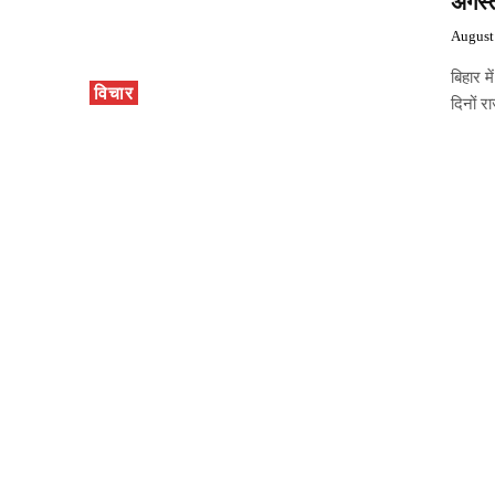
अगस्
August
बिहार म
विचार
दिनों र