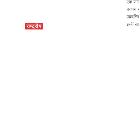
एक सावि
बचपन से
पददलित
इन्हीं 
राष्ट्रीय