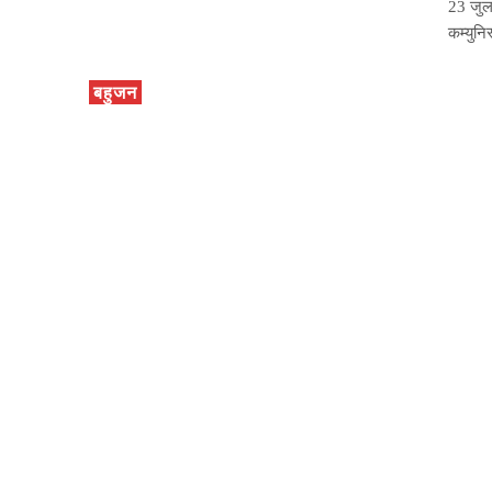
23 जुला
कम्युनि
बहुजन