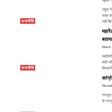
April 7
राहुल ग
लाख कर
राजनीति
नहीं क
महारै
बताय
March 
महारैली
मोदी जी
राजनीति
किसानों
कांग्
Decemb
नागपुर
के नागप