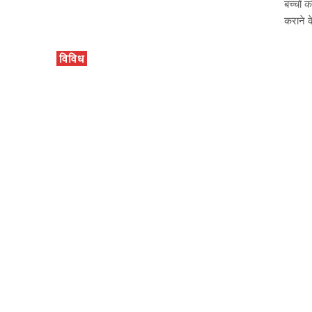
बच्चों 
कराने क
विविध