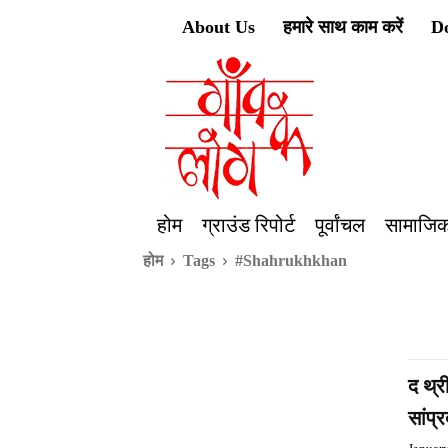
About Us
हमारे साथ काम करें
D
होम
ग्राउंड रिपोर्ट
पूर्वांचल
सामाजिक
होम
Tags
#Shahrukhkhan
द थ्र
सांप्