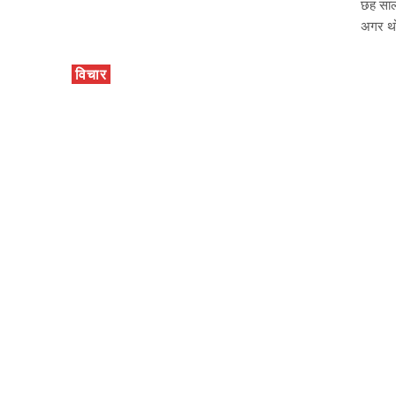
छह साल 
अगर थो
विचार