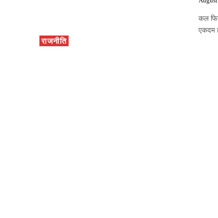
August
कल फिर
एकदम हा
राजनीति