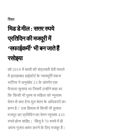
शिक्षा
मिड डे मील : सत्तर रुपये
प्रतिदिन की मजदूरी में
‘सफाईकर्मी’ भी बन जाते हैं
रसोइया
वर्ष 2019 में बस्ती की चंद्रावती देवी मामले
में इलाहाबाद हाईकोर्ट के न्यायमूर्ति पंकज
भाटिया ने अनुच्छेद 23 के अंतर्गत एक
फैसला सुनाया था जिसमें उन्होंने कहा था
कि 'किसी भी पुरुष या महिला को न्यूनतम
वेतन से कम देना मूल वेतन के अधिकारों का
हनन है।' उस हिसाब से किसी भी कुशल
मजदूर का प्रतिदिन का वेतन न्यूनतम 410
रुपये होना चाहिए। किंतु वे 70 रुपये में ही
अपना गुजरा-बसर करने के लिए मजबूर हैं।