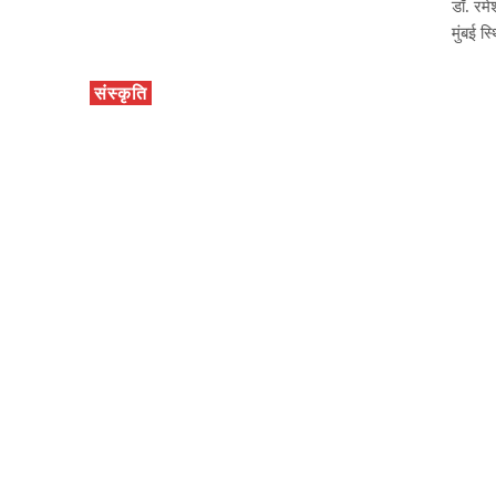
डॉ. रमे
मुंबई स
संस्कृति