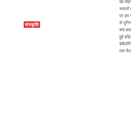
वह मोहन
सवालों 
पर हम ग
से दुनि
संस्कृति
क्या बा
हुई हड्
बेबीलोन
तक फैल