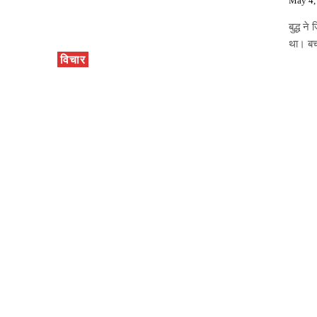
May 4,
बुद्ध 
था। बच
विचार