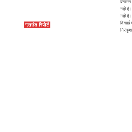
बनारस क
नहीं ह
नहीं है
दिखाई प
ग्राउंड रिपोर्ट
निरंकुश