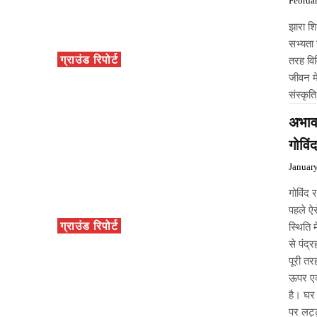
Februa
झारा श
सभ्यता
ग्राउंड रिपोर्ट
तरह विव
जीवन म
संस्कृ
अभाव 
गोविं
Januar
गोविंद 
पहले ऐ
ग्राउंड रिपोर्ट
स्थिति 
से पंद्
पूरी त
ऊपर एक
है। घर 
पर लट्