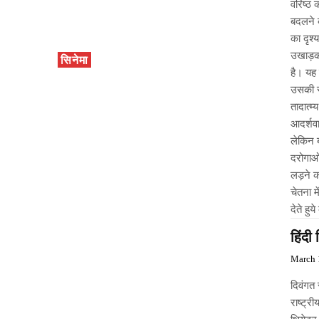
वरिष्ठ 
बदलने क
का दृश्
उखाड़कर
सिनेमा
है। यह 
उसकी स
तादात्म
आदर्शव
लेकिन ब
दरोगाओ
लड़ने का
चेतना म
देते हु
हिंदी
March 
दिवंगत 
राष्ट्र