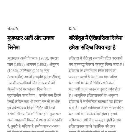
संस्कृति
सिनेमा
मुज़फ्फ़र अली और उनका
बॉलीवुड में ऐतिहासिक सिनेमा
सिनेमा
हमेशा संदिग्ध विषय रहा है
मुज़फ्फ़र अली ने गमन (1978), उमराव
इतिहास में बीते हुए समय में घटित घटनाओं
जान (1981), आगमन (1982), अंजुमन
का क्रमबद्ध विवरण प्रस्तुत किया जाता है।
(1986), जाँनिसार (2015) जूनी
इतिहास के अंतर्गत हम जिस विषय का
(अप्रदर्शित) अवधी संस्कृति (लोकजीवन),
अध्ययन करते हैं उसमें अब तक घटित
उसकी उपलब्धियों और समस्यायों को
घटनाओं या उससे संबंध रखने वाली
फ़िल्मी परदे पर पहचान दिलाने का
घटनाओं का कालक्रमानुसार वर्णन होता
प्रशंसनीय काम किया। उन्होंने कम फ़िल्में
है। आधुनिक इतिहासकारों के अनुसार
बनाई लेकिन जब भी बनाया मन से सार्थक
इतिहास में सार्वजनिक घटनाओं का विवरण
एवं उदेश्यपरक फ़िल्में निर्मित की जिसे
होता है। इसमें व्यक्तिगत जीवन से सम्बंधित
दर्शकों और समीक्षकों ने सराहा। मुजफ्फर
घटनाओं का उल्लेख नहीं होता। इसमें
अली साहब की फिल्मों में अवध की संस्कृति
वर्णित घटनाओं में क्रमबद्धता होती है तथा
है, ठुमरी है, मर्सिया है, हसीन शाम-ए-अवध
इतिहासकार सच्चे वैज्ञानिक की तरह