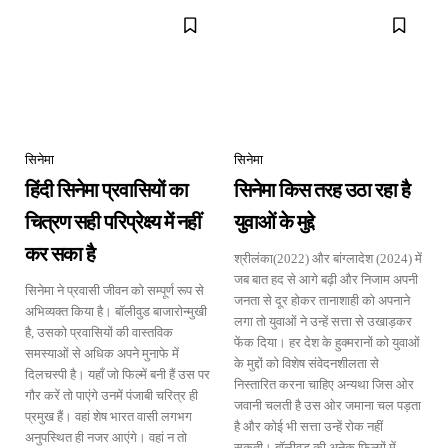
सिनेमा
सिनेमा
हिंदी सिनेमा प्रवासियों का
सिनेमा किस तरह उठा रहा है
चित्रण सही परिप्रेक्ष्य में नहीं
युवाओं के मुद्दे
कर सका है
श्रीलंका(2022) और बांग्लादेश (2024) में
जब बात हद से आगे बढ़ी और निजाम अपनी
सिनेमा ने प्रवासी जीवन को सम्पूर्ण रूप से
जनता से दूर होकर तानाशाही को अपनाने
अभिव्यक्त किया है। बॉलीवुड बाजारोन्मुखी
लगा तो युवाओं ने उन्हें सत्ता से उखाड़कर
है, उसको प्रवासियों की वास्तविक
फेंक दिया। हर देश के हुक्मरानों को युवाओं
समस्याओं से अधिक अपने मुनाफे में
के मुद्दों को विशेष संवेदनशीलता से
दिलचस्पी है। यहाँ जो फिल्में बनी हैं उस पर
निस्तारित करना चाहिए अन्यथा जिस ओर
गौर करें तो पाएंगे उनमें पंजाबी चरित्र ही
जवानी चलती है उस ओर जमाना चल पड़ता
प्रमुख हैं। वहां शेष भारत वासी लगभग
है और कोई भी सत्ता उन्हें रोक नहीं
अनुपस्थित ही नजर आएंगे। वहां न तो
सकती। बॉलीवुड की अनेक फिल्मों में