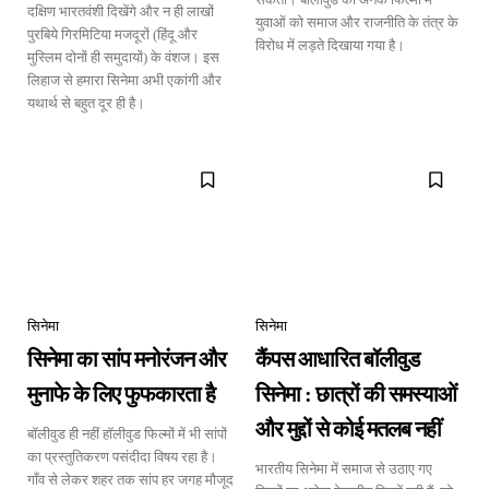
दक्षिण भारतवंशी दिखेंगे और न ही लाखों
युवाओं को समाज और राजनीति के तंत्र के
पुरबिये गिरमिटिया मजदूरों (हिंदू और
विरोध में लड़ते दिखाया गया है।
मुस्लिम दोनों ही समुदायों) के वंशज। इस
लिहाज से हमारा सिनेमा अभी एकांगी और
यथार्थ से बहुत दूर ही है।
सिनेमा
सिनेमा
सिनेमा का सांप मनोरंजन और
कैंपस आधारित बॉलीवुड
मुनाफे के लिए फुफकारता है
सिनेमा : छात्रों की समस्याओं
और मुद्दों से कोई मतलब नहीं
बॉलीवुड ही नहीं हॉलीवुड फिल्मों में भी सांपों
का प्रस्तुतिकरण पसंदीदा विषय रहा है।
भारतीय सिनेमा में समाज से उठाए गए
गाँव से लेकर शहर तक सांप हर जगह मौजूद