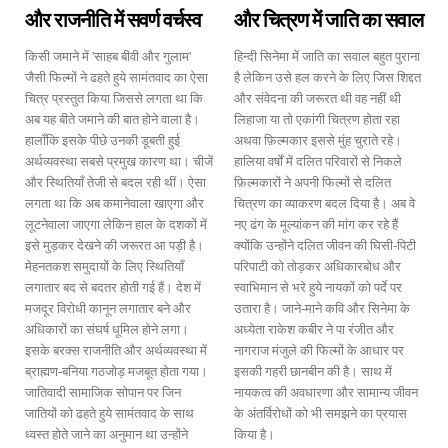
और राजनीति में सवर्ण वर्चस्व
और चित्रण में जाति का सवाल
किसी जमाने में 'साहब बीवी और गुलाम'
हिन्दी सिनेमा में जाति का सवाल बहुत पुराना
जैसी फिल्मों ने ढहते हुये सामंतवाद का ऐसा
है लेकिन उसे हल करने के लिए जिस शिद्दत
चित्र प्रस्तुत किया जिससे लगता था कि
और संवेदना की जरूरत थी वह नहीं थी
अब यह बीते जमाने की बात होने वाला है।
लिहाजा या तो एकांगी चित्रण होता रहा
हालाँकि इसके पीछे उनकी डूबती हुई
अथवा फ़िल्मकार इससे मुंह चुराते रहे।
अर्थव्यवस्था सबसे प्रमुख कारण था। चीजें
हालिया वर्षों में दलित परिवारों से निकले
और स्थितियाँ तेजी से बदल रही थीं। ऐसा
फ़िल्मकारों ने अपनी फिल्मों से दलित
लगता था कि अब कमानेवाला खाएगा और
चित्रण का व्याकरण बदल दिया है। अब वे
लूटनेवाला जाएगा लेकिन हाल के दशकों में
नए ढंग के मूल्यांकन की मांग कर रहे हैं
इसे मुड़कर देखने की जरूरत आ पड़ी है।
क्योंकि उन्होंने दलित जीवन की घिसी-पिटी
मेहनतकश समुदायों के लिए स्थितियाँ
परिपाटी को तोड़कर अधिकारबोध और
लगातार बद से बदतर होती गई हैं। देश में
स्वाभिमान से भरे हुये नायकों को पर्दे पर
मजदूर विरोधी कानून लगातार बने और
उतारा है। जाने-माने कवि और सिनेमा के
अधिकारों का संघर्ष धूमिल होने लगा।
अध्येता राकेश कबीर ने पा रंजीत और
इसके बरक्स राजनीति और अर्थव्यवस्था में
नागराज मंजुले की फिल्मों के आधार पर
ब्राह्मण-बनिया गठजोड़ मजबूत होता गया।
इसकी गहरी छानबीन की है। साथ में
जातिवादी सामाजिक सोपान पर जिन
नायकत्व की अवधारणा और सामान्य जीवन
जातियों को ढहते हुये सामंतवाद के साथ
के अंतर्विरोधों को भी समझने का प्रयास
ध्वस्त होते जाने का अनुमान था उन्होंने
किया है।