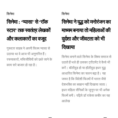
सिनेमा
सिनेमा
सिनेमा : ‘प्यासा’ से ‘राॅक
सिनेमा ने युद्ध को मनोरंजन का
स्टार’ तक स्वतंत्र लेखकों
माध्यम बनाया तो महिलाओं की
और कलाकारों का वजूद
दुर्दशा और जीवटता को भी
दिखाया
गुरूदत्त साहब ने अपनी फिल्म प्यासा से
उठाया था वे आज भी अनुत्तरित हैं।
सिनेमा बनाने वाले सिनेमा के विषय समाज से
रचनाकारों, मसिजीवियों को छले जाने के
उठाते हैं भले ही उसका ट्रीटमेंट वे कैसे भी
काम सरे बाजार हो रहा है।
करें। बॉलीवुड हो या हॉलीवुड इधर युद्ध
आधारित सिनेमा का चलन बढ़ा है। यह
जरूर है कि विदेशी फिल्मों में भारत जैसे
देशभक्ति का बखान नहीं दिखाया जाता।
इधर महिला सैनिकों के जुनून पर भी अनेक
फिल्में बनी। पढ़िये डॉ राकेश कबीर का यह
आलेख