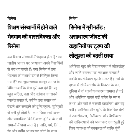
सिनेमा
सिनेमा
शिक्षण संस्थानों में होने वाले
सिनेमा में ग्रीनलैंड :
भेदभाव की वास्तविकता और
असाधारण जीवट की
सिनेमा
कहानियों पर ट्रम्प की
लोलुपता की बढ़ती छाया
क्या शिक्षण संस्थानों में भेदभाव होता है? क्या
जातीय आधार पर अध्यापक अपने विद्यार्थियों
अमेरिका खुद को विश्व व्यवस्था में लोकतंत्र
से भेदभाव करते हैं? क्या सिनेमा में इस
और शांति-व्यवस्था का संरक्षक मानता है
भेदभाव को यथार्थ ढंग से चित्रित किया
जबकि वास्तविकता इसके उलट है। नब्बे के
गया है? क्या सुधारात्मक कानून समाज के
दशक में सोवियत संघ के विघटन के बाद
विभिन्न वर्गों के बीच दूरी बढ़ा देते हैं? यह
दुनिया से दो ध्रुवीय व्यवस्था समाप्त हो गई
बहुत जटिल, बड़ा और वर्तमान का सबसे
और अमेरिका सबसे बड़ी शक्ति के रूप में
ज्वलंत सवाल है, क्योंकि इस सवाल को
उभरा और वहीं से उसकी दादागिरी और बढ़
देखने और समझने की दृष्टि प्रायः पूर्वाग्रहों
गयी। अमेरिका और यूरोप के विकसित देशों
से भरी हुई होती है। सामाजिक स्तरीकरण
ने उदारीकरण, निजीकरण और वैश्वीकरण
और सामाजिक विभेदीकरण दुनिया के सभी
की प्रक्रियाओं को अपनाकर एक खुली हुई
समाजों में पाया जाता है। जाति, धर्म, लिंग,
विश्व व्यवस्था की वकालत की ताकि पूंजी
रंग और वर्गीय आधार पर लोगों के साथ