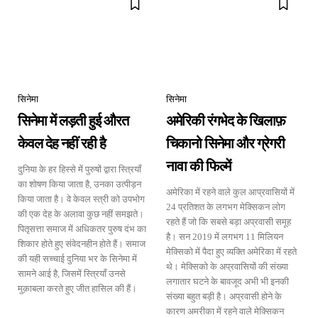
सिनेमा
सिनेमा
सिनेमा में लड़ती हुई औरत
अमेरिकी रंगभेद के खिलाफ़
केवल देह नहीं रही है
चिकानो सिनेमा और ग्रेगरी
नावा की फिल्में
दुनिया के हर हिस्से में पुरुषों द्वारा स्त्रियॉं
का शोषण किया जाता है, उनका उत्पीड़न
अमेरिका में रहने वाले कुल आप्रवासियों में
किया जाता है। वे केवल स्त्री को उपभोग
24 प्रतिशत के लगभग मेक्सिकन लोग
की एक देह के अलावा कुछ नहीं समझते।
रहते हैं जो कि सबसे बड़ा अप्रवासी समूह
पितृसत्ता समाज में अधिकतर पुरुष दंभ का
है। सन 2019 में लगभग 11 मिलियन
शिकार होते हुए संवेदनहीन होते हैं। समाज
मेक्सिको में पैदा हुए व्यक्ति अमेरिका में रहते
की यही सच्चाई दुनिया भर के सिनेमा में
थे। मेक्सिको के अप्रवासियों की संख्या
सामने आई है, जिसमें स्त्रियॉं उनसे
लगातार घटने के बावजूद अभी भी इनकी
मुक़ाबला करते हुए जीत हासिल की हैं।
संख्या बहुत बड़ी है। अप्रवासी होने के
कारण अमरीका में रहने वाले मेक्सिकन