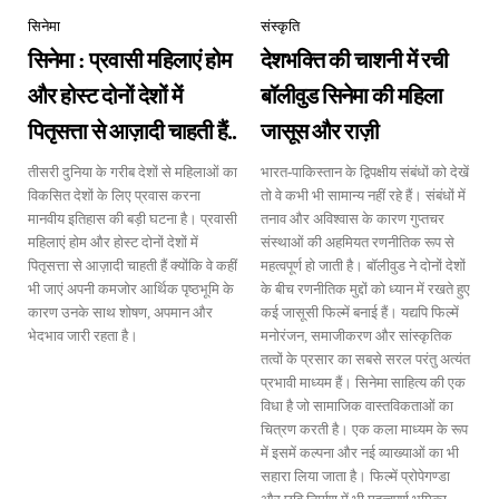
सिनेमा
संस्कृति
सिनेमा : प्रवासी महिलाएं होम
देशभक्ति की चाशनी में रची
और होस्ट दोनों देशों में
बॉलीवुड सिनेमा की महिला
पितृसत्ता से आज़ादी चाहती हैं..
जासूस और राज़ी
तीसरी दुनिया के गरीब देशों से महिलाओं का
भारत-पाकिस्तान के द्विपक्षीय संबंधों को देखें
विकसित देशों के लिए प्रवास करना
तो वे कभी भी सामान्य नहीं रहे हैं। संबंधों में
मानवीय इतिहास की बड़ी घटना है। प्रवासी
तनाव और अविश्वास के कारण गुप्तचर
महिलाएं होम और होस्ट दोनों देशों में
संस्थाओं की अहमियत रणनीतिक रूप से
पितृसत्ता से आज़ादी चाहती हैं क्योंकि वे कहीं
महत्वपूर्ण हो जाती है। बॉलीवुड ने दोनों देशों
भी जाएं अपनी कमजोर आर्थिक पृष्ठभूमि के
के बीच रणनीतिक मुद्दों को ध्यान में रखते हुए
कारण उनके साथ शोषण, अपमान और
कई जासूसी फिल्में बनाई हैं। यद्यपि फिल्में
भेदभाव जारी रहता है।
मनोरंजन, समाजीकरण और सांस्कृतिक
तत्वों के प्रसार का सबसे सरल परंतु अत्यंत
प्रभावी माध्यम हैं। सिनेमा साहित्य की एक
विधा है जो सामाजिक वास्तविकताओं का
चित्रण करती है। एक कला माध्यम के रूप
में इसमें कल्पना और नई व्याख्याओं का भी
सहारा लिया जाता है। फिल्में प्रोपेगण्डा