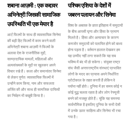
शबाना आज़मी : एक कद्दावर
पश्चिम एशिया के देशों में
अभिनेत्री जिसकी सामाजिक
जबरन पलायन और सिनेमा
उपस्थिति भी एक मेयार है
विश्व के अबतक के ज्ञात इतिहास में समुदायों
के बीच आपसी घृणा और हिंसा के प्रमाण
आर्ट फिल्मों के साथ ही व्यावसायिक सिनेमा
मिलते है। हिंसा और अत्याचार के कारण
की बड़ी हिट फिल्मों में काम करने वाली
कमजोर समुदायों को पलायित होने को बाध्य
अभिनेत्री शबाना आज़मी ने फिल्मों के
होना पड़ता है। वर्तमान हालात देखकर हम
अलावा देश के राजनीतिक मुद्दों,
यह उम्मीद नहीं लगा सकते कि यह सब
साम्प्रदायिक मामलों, महिलाओं और
भविष्य में बंद भी हो सकेगा। संयुक्त राष्ट्र
अल्पसंख्यकों के मुद्दों पर खुलकर अपने
संघ जैसी अन्तरराष्ट्रीय संस्थाएं प्रभावित
विचार रखे हैं। कला और समानांतर सिनेमा
लोगों के मदद का प्रयास अपने निर्धारित
से लेकर पूर्णतः व्यावसायिक फिल्मों में
प्रोटोकाल के तहत करती हैं लेकिन वे
उन्होंने काम किया, नाम और सफलता
पर्याप्त नहीं होते। दुनिया में हर समय कोई न
अर्जित की और साथ ही सामजिक दायित्वों
कोई युद्ध चलता रहता है और लोग रेफ्यूजी
का निर्वहन भी बखूबी किया है।
बनने को मजबूर होते हैं। चूंकि यह समस्या
सार्वभौमिक है इसलिए दुनिया के सभी देशों
में उनके ऊपर साहित्य और सिनेमा भी रचा
गया है।