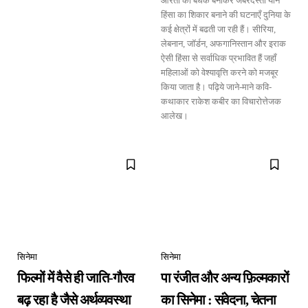
औरतों को बंधक बनाकर जबरदस्ती यौन
हिंसा का शिकार बनाने की घटनाएँ दुनिया के
कई क्षेत्रों में बढती जा रही हैं। सीरिया,
लेबनान, जॉर्डन, अफगानिस्तान और इराक
ऐसी हिंसा से सर्वाधिक प्रभावित हैं जहाँ
महिलाओं को वेश्यावृत्ति करने को मजबूर
किया जाता है। पढ़िये जाने-माने कवि-
कथाकार राकेश कबीर का विचारोत्तेजक
आलेख।
सिनेमा
सिनेमा
फिल्मों में वैसे ही जाति-गौरव
पा रंजीत और अन्य फ़िल्मकारों
बढ़ रहा है जैसे अर्थव्यवस्था
का सिनेमा : संवेदना, चेतना