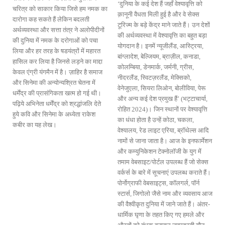
‘दुनिया के कई देश हैं जहाँ वेश्यावृत्ति को
चरित्र को साकार किया जिसे हम नमक का
क़ानूनी वैधता मिली हुई है और वे सेक्स
दारोगा कह सकते हैं लेकिन बदलती
टूरिज्म के बड़े केंद्र माने जाते हैं। उन देशों
अर्थव्यवस्था और सत्ता तंत्र ने अलोपीदीनों
की अर्थव्यवस्था में वेश्यावृत्ति का बहुत बड़ा
की दुनिया में नमक के दरोगाओं को पचा
योगदान है। इनमें न्यूजीलैंड, आस्ट्रिया,
लिया और हर तरह के षडयंत्रों में महारत
बांग्लादेश, बेल्जियम, ब्राज़ील, कनाडा,
हासिल कर लिया है जिनसे लड़ने का माद्दा
कोलम्बिया, डेनमार्क, जर्मनी, ग्रीस,
केवल एंग्री यंगमैन में है। ज़ाहिर है समाज
नीदरलैंड, स्विटज़रलैंड, मेक्सिको,
और सिनेमा की अन्योन्यश्रित चेतना में
वेनेजुएला, सियरा लिओन, बोलीविया, पेरू
धर्मेंद्र की प्रासंगिकता खत्म हो गई थी।
और अन्य कई देश प्रमुख हैं’ (भट्टाचार्या,
पढ़िये अभिनेता धर्मेंद्र को श्रद्धांजलि देते
रोहित 2024)। जिन स्थानों पर वेश्यावृत्ति
हुये कवि और सिनेमा के अध्येता राकेश
का धंधा होता है उन्हें कोठा, चकला,
कबीर का यह लेख।
वेश्यालय, रेड लाइट एरिया, ब्रॉथेल्स आदि
नामों से जाना जाता है। आज के इनफार्मेशन
और कम्युनिकेशन टेक्नोलॉजी के युग में
तमाम वेबसाइट/पोर्टल उपलब्ध हैं जो सेक्स
वर्कर्स के बारे में सूचनाएं उपलब्ध कराते हैं।
पोर्नोग्राफी वेबसाइट्स, कॉलगर्ल, पॉर्न
स्टार्स, जिगोलो जैसे नाम और व्यवसाय आज
की वैश्वीकृत दुनिया में जाने जाते हैं। अंतर-
धार्मिक घृणा के तहत किए गए हमले और