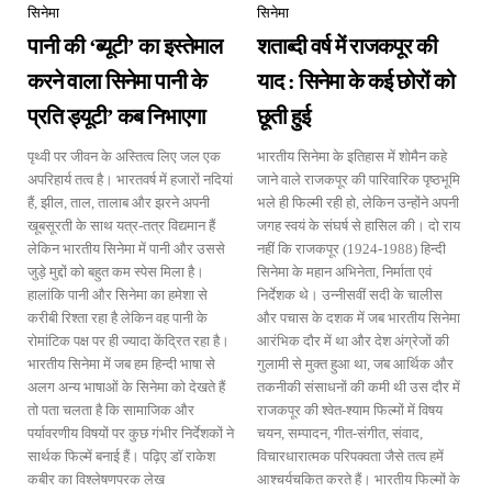
सिनेमा
सिनेमा
पानी की ‘ब्यूटी’ का इस्तेमाल
शताब्दी वर्ष में राजकपूर की
करने वाला सिनेमा पानी के
याद : सिनेमा के कई छोरों को
प्रति ड्यूटी’ कब निभाएगा
छूती हुई
पृथ्वी पर जीवन के अस्तित्व लिए जल एक
भारतीय सिनेमा के इतिहास में शोमैन कहे
अपरिहार्य तत्व है। भारतवर्ष में हजारों नदियां
जाने वाले राजकपूर की पारिवारिक पृष्ठभूमि
हैं, झील, ताल, तालाब और झरने अपनी
भले ही फिल्मी रही हो, लेकिन उन्होंने अपनी
खूबसूरती के साथ यत्र-तत्र विद्यमान हैं
जगह स्वयं के संघर्ष से हासिल की। दो राय
लेकिन भारतीय सिनेमा में पानी और उससे
नहीं कि राजकपूर (1924-1988) हिन्दी
जुड़े मुद्दों को बहुत कम स्पेस मिला है।
सिनेमा के महान अभिनेता, निर्माता एवं
हालांकि पानी और सिनेमा का हमेशा से
निर्देशक थे। उन्नीसवीं सदी के चालीस
करीबी रिश्ता रहा है लेकिन वह पानी के
और पचास के दशक में जब भारतीय सिनेमा
रोमांटिक पक्ष पर ही ज्यादा केंद्रित रहा है।
आरंभिक दौर में था और देश अंग्रेजों की
भारतीय सिनेमा में जब हम हिन्दी भाषा से
गुलामी से मुक्त हुआ था, जब आर्थिक और
अलग अन्य भाषाओं के सिनेमा को देखते हैं
तकनीकी संसाधनों की कमी थी उस दौर में
तो पता चलता है कि सामाजिक और
राजकपूर की श्वेत-श्याम फिल्मों में विषय
पर्यावरणीय विषयों पर कुछ गंभीर निर्देशकों ने
चयन, सम्पादन, गीत-संगीत, संवाद,
सार्थक फिल्में बनाई हैं। पढ़िए डॉ राकेश
विचारधारात्मक परिपक्वता जैसे तत्व हमें
कबीर का विश्लेषणपरक लेख
आश्चर्यचकित करते हैं। भारतीय फिल्मों के