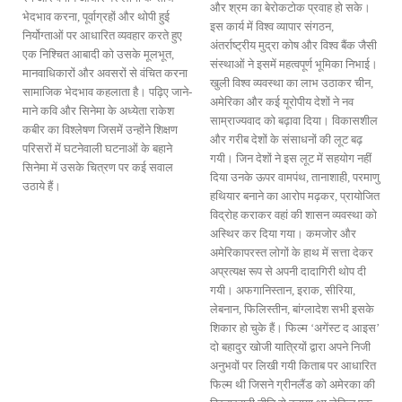
और श्रम का बेरोकटोक प्रवाह हो सके।
भेदभाव करना, पूर्वाग्रहों और थोपी हुई
इस कार्य में विश्व व्यापार संगठन,
निर्योग्ताओं पर आधारित व्यवहार करते हुए
अंतर्राष्ट्रीय मुद्रा कोष और विश्व बैंक जैसी
एक निश्चित आबादी को उसके मूलभूत,
संस्थाओं ने इसमें महत्वपूर्ण भूमिका निभाई।
मानवाधिकारों और अवसरों से वंचित करना
खुली विश्व व्यवस्था का लाभ उठाकर चीन,
सामाजिक भेदभाव कहलाता है। पढ़िए जाने-
अमेरिका और कई यूरोपीय देशों ने नव
माने कवि और सिनेमा के अध्येता राकेश
साम्राज्यवाद को बढ़ावा दिया। विकासशील
कबीर का विश्लेषण जिसमें उन्होंने शिक्षण
और गरीब देशों के संसाधनों की लूट बढ़
परिसरों में घटनेवाली घटनाओं के बहाने
गयी। जिन देशों ने इस लूट में सहयोग नहीं
सिनेमा में उसके चित्रण पर कई सवाल
दिया उनके ऊपर वामपंथ, तानाशाही, परमाणु
उठाये हैं।
हथियार बनाने का आरोप मढ़कर, प्रायोजित
विद्रोह कराकर वहां की शासन व्यवस्था को
अस्थिर कर दिया गया। कमजोर और
अमेरिकापरस्त लोगों के हाथ में सत्ता देकर
अप्रत्यक्ष रूप से अपनी दादागिरी थोप दी
गयी। अफगानिस्तान, इराक, सीरिया,
लेबनान, फिलिस्तीन, बांग्लादेश सभी इसके
शिकार हो चुके हैं। फिल्म ‘अगेंस्ट द आइस’
दो बहादुर खोजी यात्रियों द्वारा अपने निजी
अनुभवों पर लिखी गयी किताब पर आधारित
फिल्म थी जिसने ग्रीनलैंड को अमेरका की