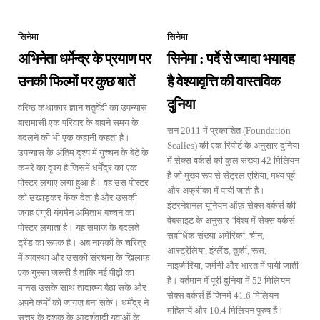
सिनेमा
सिनेमा
अभिनेता धर्मेन्द्र के प्रयाण पर
सिनेमा : पर्दे से ज्यादा भयावह
उनकी फिल्मों पर कुछ बातें
है वेश्यावृत्ति की वास्तविक
दुनिया
वरिष्ठ कथाकार ज्ञान चतुर्वेदी का उपन्यास
बारामासी एक परिवार के बहाने समय के
सन 2011 में प्रकाशित (Foundation
बदलने की भी एक कहानी कहता है।
Scalles) की एक रिपोर्ट के अनुसार दुनिया
उपन्यास के अंतिम दृश्य में गुच्चन के बेटे के
में सेक्स वर्कर्स की कुल संख्या 42 मिलियन
कमरे का दृश्य है जिसमें धर्मेंद्र का एक
है जो मुख्य रूप से सेंट्रल एशिया, मध्य पूर्व
पोस्टर लगाए लगा हुआ है। वह उस पोस्टर
और अफ्रीका में पायी जाती है।
को उखाड़कर फेंक देता है और उसकी
इंटरनेशनल यूनियन ऑफ़ सेक्स वर्कर्स की
जगह एंग्री यंगमैन अमिताभ बच्चन का
वेबसाइट के अनुसार ‘विश्व में सेक्स वर्कर्स
पोस्टर लगाता है। यह समाज के बदलते
सर्वाधिक संख्या अमेरिका, चीन,
ट्रेंड का रूपक है। अब नायकों के चरित्र
आस्ट्रेलिया, इंग्लैंड, तुर्की, रूस,
में व्यवस्था और उसकी संरचना के खिलाफ
नाइजीरिया, जर्मनी और भारत में पायी जाती
एक गुस्सा जरूरी है ताकि नई पीढ़ी का
है। वर्तमान में पूरी दुनिया में 52 मिलियन
मानस उसके साथ तादात्म्य बैठा सके और
सेक्स वर्कर्स हैं जिनमें 41.6 मिलियन
अपने कर्मों को जायज़ बना सके। धर्मेंद्र ने
महिलायें और 10.4 मिलियन पुरुष हैं।
सत्तर के दशक के आदर्शवादी युवाओं के