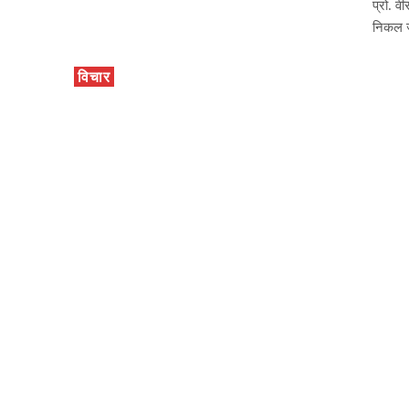
प्रो. 
निकल ज
विचार