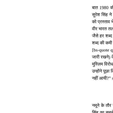
बात 1980 की
सुरेश सिंह न
को प्रस्ताव 
वीर भारत तल
जैसे हर शब्
शब्द की कम
[bs-quote quo
जारी रखने) क
मुस्लिम विरो
उन्होंने पूछ
नहीं आयी?”
नमूने के तौर
सिंह का सबस