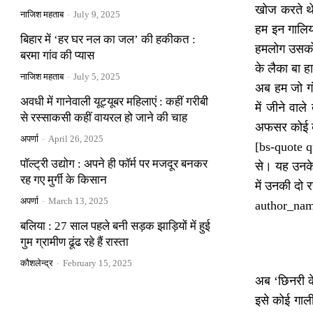
खोज करते थे 
नाजिश महताब
-
July 9, 2025
हम इन गालिय
बिहार में ‘हर घर नल का जल’ की हकीकत :
हमलोग उसको 
बरमा गांव की प्यास
के लैका बा 
नाजिश महताब
-
July 5, 2025
अब हम जो गं
अवधी में गानेवाली यूट्यूबर महिलाएं : कहीं गरीबी
में जीने वा
से रस्साकसी कहीं वायरल हो जाने की चाह
अफसर कोई ब
अपर्णा
-
April 26, 2025
[bs-quote qu
पॉल्ट्री उद्योग : अपने ही फॉर्म पर मजदूर बनकर
से। यह उनके 
रह गए मुर्गी के किसान
में उनकी दो 
अपर्णा
-
March 13, 2025
author_nam
बलिया : 27 साल पहले बनी सड़क झाड़ियों में हुई
गुम ग्रामीण ढूंढ रहे हैं रास्ता
कौशलेन्द्र
-
February 15, 2025
अब ‘छिनरी क
इसे कोई गाल