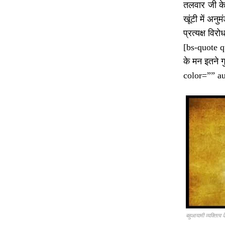
तलवार जी के
खूंटी में अन
प्रत्यक्ष वि
[bs-quote quo
के मन इतने ग
color=”” a
बहुआयामी व्यक्तित्व 