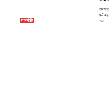
Septem
गोरखपुर
फ्रेंच
राजनीति
रूप...