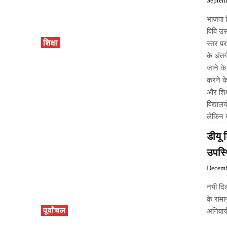
Septem
भाजपा प
विवि उस
शिक्षा
स्तर पर
के अंत
जाने के
करने के
और शिक
विद्याल
लेकिन य
डीयू 
उपस्थ
Decemb
नयी दिल
के रामा
पूर्वांचल
अनिवार