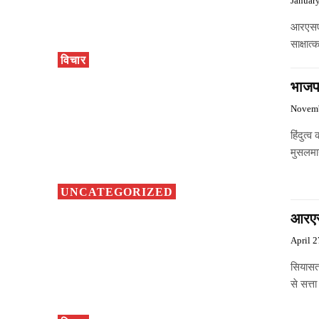
Januar
आरएसएस
साक्षात
विचार
भाजपा
Novemb
हिंदुत्
मुसलमा
UNCATEGORIZED
आरएस
April 2
सियासत
से सत्त