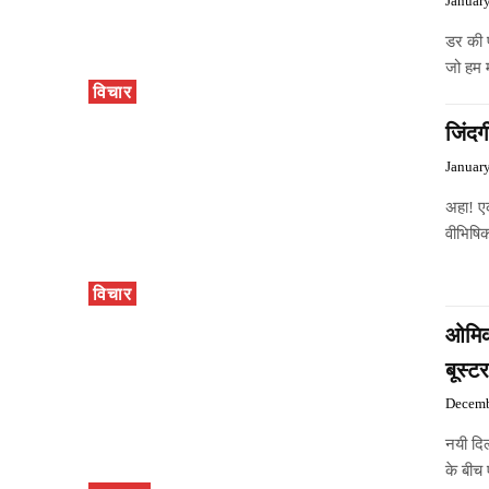
Januar
डर की प
जो हम 
विचार
जिंदग
Januar
अहा! ए
वीभिषि
विचार
ओमिक
बूस्ट
Decemb
नयी दिल
के बीच