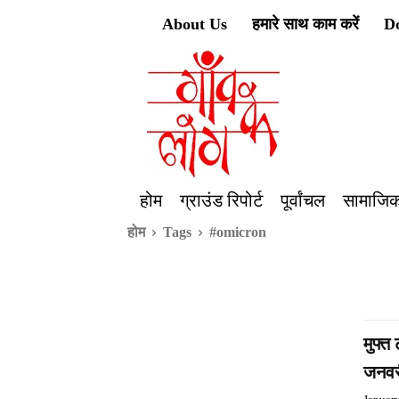
About Us
हमारे साथ काम करें
D
होम
ग्राउंड रिपोर्ट
पूर्वांचल
सामाजिक
होम
Tags
#omicron
मुफ्त
जनवर