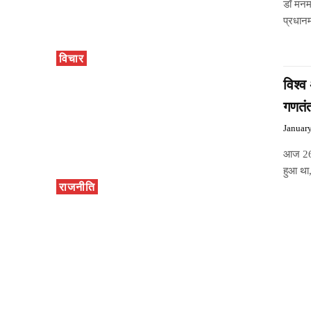
डॉ मनमो
प्रधानम
विचार
विश्व
गणतंत
Januar
आज 26 
हुआ था
राजनीति