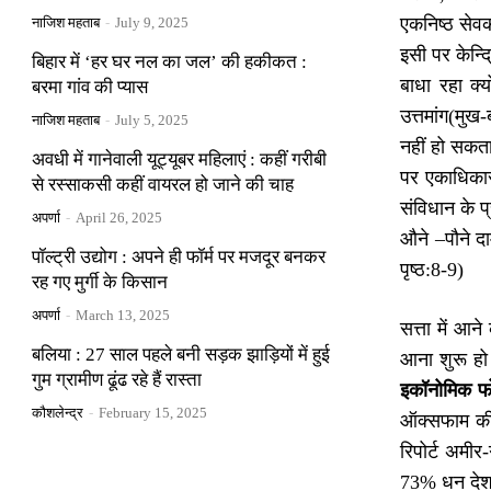
एकनिष्ठ सेवक
नाजिश महताब
-
July 9, 2025
इसी पर केन्द्
बिहार में ‘हर घर नल का जल’ की हकीकत :
बाधा रहा क्यो
बरमा गांव की प्यास
उत्तमांग(मुख-
नाजिश महताब
-
July 5, 2025
नहीं हो सकता,
अवधी में गानेवाली यूट्यूबर महिलाएं : कहीं गरीबी
पर एकाधिकार 
से रस्साकसी कहीं वायरल हो जाने की चाह
संविधान के प
अपर्णा
-
April 26, 2025
औने –पौने दाम
पॉल्ट्री उद्योग : अपने ही फॉर्म पर मजदूर बनकर
पृष्ठ:8-9)
रह गए मुर्गी के किसान
अपर्णा
-
March 13, 2025
सत्ता में आन
बलिया : 27 साल पहले बनी सड़क झाड़ियों में हुई
आना शुरू हो
गुम ग्रामीण ढूंढ रहे हैं रास्ता
इकॉनोमिक फ
कौशलेन्द्र
-
February 15, 2025
ऑक्सफाम की र
रिपोर्ट अमीर
73% धन देश क