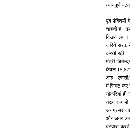
न्यायपूर्ण बं
पूर्व पंक्तिय
चाहती है। इस
दिखने लगा।’ 
जरिये सरकारी
करती रही। ख
मंत्री जितेन
केवल 15,877
आई। एससी/ ए
में सिमट कर
नौकरियां ही 
तरह कागजों 
अनग्रसर जाति
और अगर उनकी
बंटवारा करते