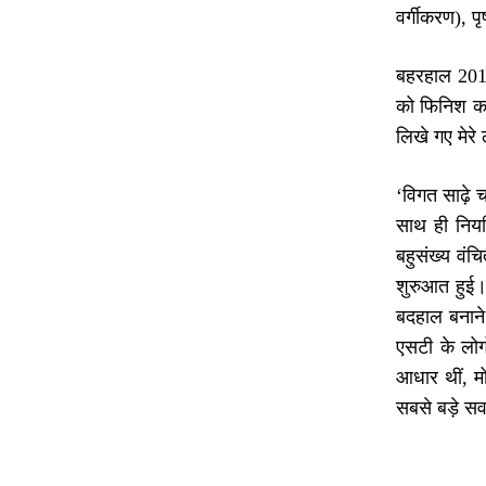
वर्गीकरण), पृ
बहरहाल 2014 
को फिनिश कर
लिखे गए मेरे
‘विगत साढ़े च
साथ ही नियम
बहुसंख्य वंचि
शुरुआत हुई। 
बदहाल बनाने
एसटी के लोगो
आधार थीं, म
सबसे बड़े सवर