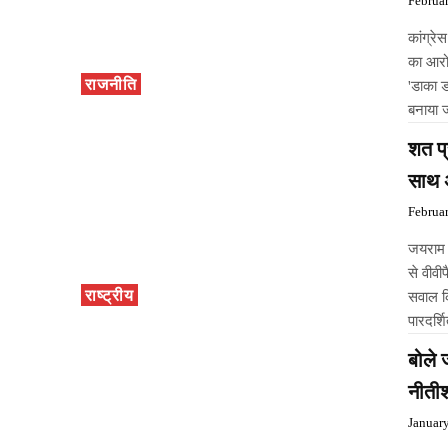
Februa
कांग्रे
का आरो
राजनीति
'डाका 
बनाया 
शत प्
साथ अ
Februa
जयराम 
से वीवी
राष्ट्रीय
सवाल क
पारदर्श
बोले 
नीतीश
Januar