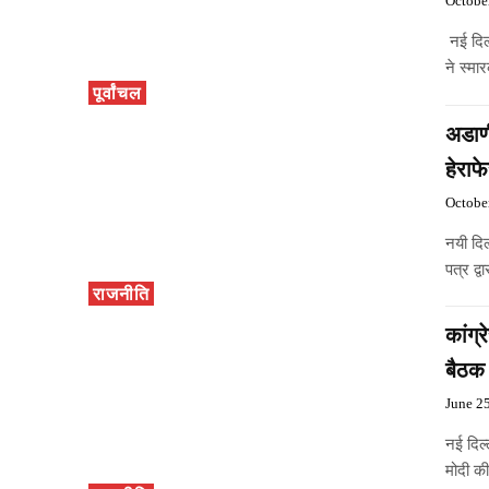
Octobe
नई दिल्
ने स्मा
पूर्वांचल
अडाणी
हेराफ
Octobe
नयी दि
पत्र द्
राजनीति
कांग्
बैठक
June 2
नई दिल्
मोदी की