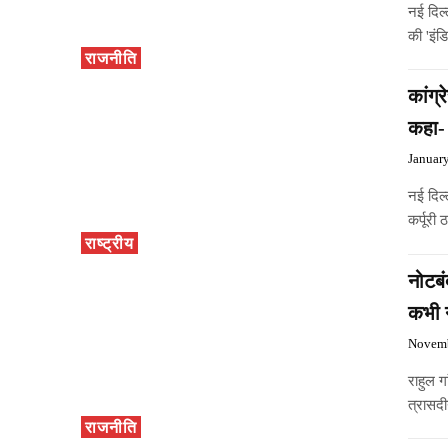
नई दिल्
की 'इंड
राजनीति
कांग्
कहा- 
Januar
नई दिल्
कर्पूरी
राष्ट्रीय
नोटबं
कभी न
Novemb
राहुल 
त्रासदीन
राजनीति