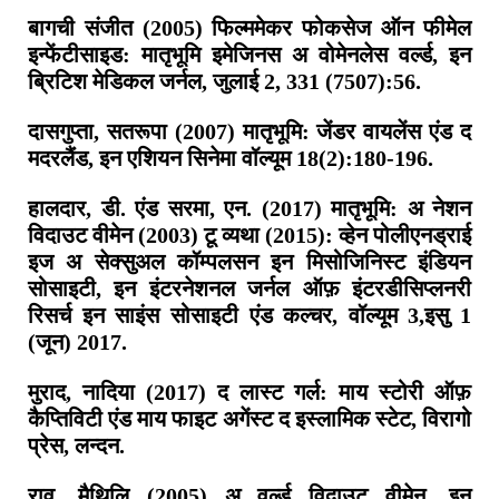
बागची संजीत (2005) फिल्ममेकर फोकसेज ऑन फीमेल
इन्फेंटीसाइड: मातृभूमि इमेजिनस अ वोमेनलेस वर्ल्ड, इन
ब्रिटिश मेडिकल जर्नल, जुलाई 2, 331 (7507):56.
दासगुप्ता, सतरूपा (2007) मातृभूमि: जेंडर वायलेंस एंड द
मदरलैंड, इन एशियन सिनेमा वॉल्यूम 18(2):180-196.
हालदार, डी. एंड सरमा, एन. (2017) मातृभूमि: अ नेशन
विदाउट वीमेन (2003) टू व्यथा (2015): व्हेन पोलीएनड्राई
इज अ सेक्सुअल कॉम्पलसन इन मिसोजिनिस्ट इंडियन
सोसाइटी, इन इंटरनेशनल जर्नल ऑफ़ इंटरडीसिप्लनरी
रिसर्च इन साइंस सोसाइटी एंड कल्चर, वॉल्यूम 3,इसु 1
(जून) 2017.
मुराद, नादिया (2017) द लास्ट गर्ल: माय स्टोरी ऑफ़
कैप्तिविटी एंड माय फाइट अगेंस्ट द इस्लामिक स्टेट, विरागो
प्रेस, लन्दन.
राव, मैथिलि (2005) अ वर्ल्ड विदाउट वीमेन, इन