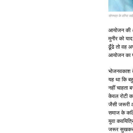
सोनभद्र के वरिष्ठ स
आयोजन की अध
मुनीर को याद
ढूँढे तो वह 
आयोजन का प
भोजनवकाश के
यह था कि बह
नहीं चाहता ब
केवल रोटी का
जैसी जरूरी 
समाज के कठि
युवा कवयित्र
जरूर सुखकर 