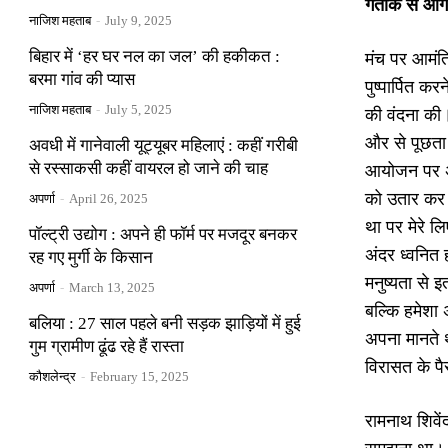
गतांक से आग
नाजिश महताब
-
July 9, 2025
बिहार में ‘हर घर नल का जल’ की हकीकत :
मंच पर आमंत
बरमा गांव की प्यास
पुष्पार्पित 
नाजिश महताब
-
July 5, 2025
की वंदना की
और से पूछता 
अवधी में गानेवाली यूट्यूबर महिलाएं : कहीं गरीबी
से रस्साकसी कहीं वायरल हो जाने की चाह
आयोजन पर अपन
को उतार कर 
अपर्णा
-
April 26, 2025
था पर मेरे ल
पॉल्ट्री उद्योग : अपने ही फॉर्म पर मजदूर बनकर
अंदर ध्वनित 
रह गए मुर्गी के किसान
मनुष्यता से इ
अपर्णा
-
March 13, 2025
बल्कि हमेशा 
बलिया : 27 साल पहले बनी सड़क झाड़ियों में हुई
अपना मानते थ
गुम ग्रामीण ढूंढ रहे हैं रास्ता
विरासत के पै
कौशलेन्द्र
-
February 15, 2025
रामनाथ शिवें