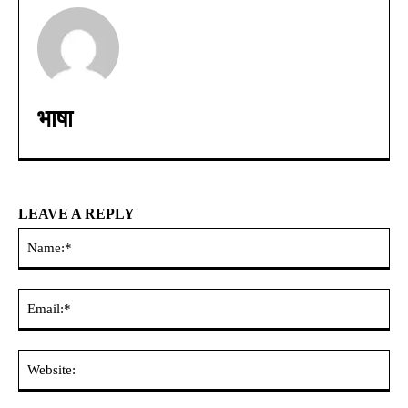
भाषा
LEAVE A REPLY
Na
Ema
Web