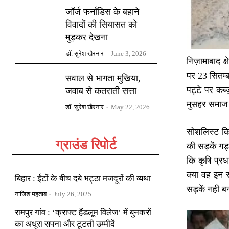
जॉर्ज फर्नांडिस के बहाने
विवादों की सियासत को
मुड़कर देखना
डॉ. सुरेश खैरनार
-
June 3, 2026
निज़ामाबाद क
पर 23 सितम्ब
सवाल से भागता मुखिया,
पट्टे पर कब्
जवाब से कतराती सत्ता
मुसहर समाज क
डॉ. सुरेश खैरनार
-
May 22, 2026
सोशलिस्ट किस
ग्राउंड रिपोर्ट
की सड़कें गड्
कि कृषि प्रध
क्या वह इन 
बिहार : ईंटों के बीच दबे भट्ठा मजदूरों की व्यथा
सड़कें नही ब
नाजिश महताब
-
July 26, 2025
रामपुर गांव : ‘क्राफ्ट हैंडलूम विलेज’ में बुनकरों
का अधूरा सपना और टूटती उम्मीदें