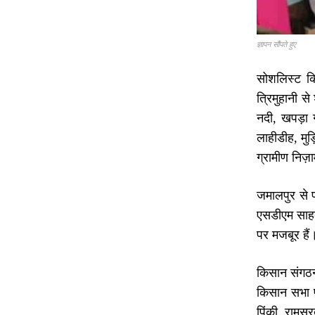
ज्ञापन सौंपते हुए
सोशलिस्ट कि
त्रिमुहानी से
नदी, खपड़ा 
लाहीडीह, मुड
ग्रामीण निज़
जमालपुर से प
एसडीएम साहब 
पर मजबूर हैं
किसान संगठनो
किसान सभा प्
पिंकी, रामसूर