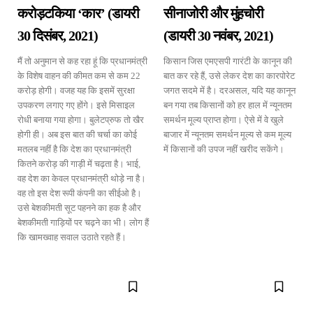
करोड़टकिया ‘कार’ (डायरी
सीनाजोरी और मुंहचोरी
30 दिसंबर, 2021)
(डायरी 30 नवंबर, 2021)
मैं तो अनुमान से कह रहा हूं कि प्रधानमंत्री
किसान जिस एमएसपी गारंटी के कानून की
के विशेष वाहन की कीमत कम से कम 22
बात कर रहे हैं, उसे लेकर देश का कारपोरेट
करोड़ होगी। वजह यह कि इसमें सुरक्षा
जगत सदमे में है। दरअसल, यदि यह कानून
उपकरण लगाए गए होंगे। इसे मिसाइल
बन गया तब किसानों को हर हाल में न्यूनतम
रोधी बनाया गया होगा। बुलेटप्रुफ तो खैर
समर्थन मूल्य प्राप्त होगा। ऐसे में वे खुले
होगी ही। अब इस बात की चर्चा का कोई
बाजार में न्यूनतम समर्थन मूल्य से कम मूल्य
मतलब नहीं है कि देश का प्रधानमंत्री
में किसानों की उपज नहीं खरीद सकेंगे।
कितने करोड़ की गाड़ी में चढ़ता है। भाई,
वह देश का केवल प्रधानमंत्री थोड़े ना है।
वह तो इस देश रूपी कंपनी का सीईओ है।
उसे बेशकीमती सूट पहनने का हक है और
बेशकीमती गाड़ियों पर चढ़ने का भी। लोग हैं
कि खामख्वाह सवाल उठाते रहते हैं।