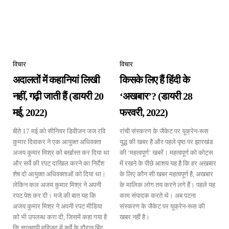
विचार
विचार
अदालतों में कहानियां लिखी
किसके लिए हैं हिंदी के
नहीं, गढ़ी जाती हैं (डायरी 20
‘अखबार’? (डायरी 28
मई, 2022)
फरवरी, 2022)
बीते 17 मई को सीनियर डिवीजन जज रवि
रांची संस्करण के जैकेट पर यूक्रेन-रूस
कुमार दिवाकर ने एक आयुक्त अधिवक्ता
युद्ध की खबर है और पहले पृष्ठ पर झारखंड
अजय कुमार मिश्र को बर्खास्त कर दिया था
की ‘महत्वपूर्ण’ खबरें। महत्वपूर्ण को कोट्स
और सर्वे की रपट दाखिल करने का निर्देश
में रखने के पीछे आशय यह है कि हर अखबार
शेष दो आयुक्त अधिवक्ताओं को दिया था।
के लिए कौन सी खबर महत्वपूर्ण है, अखबार
लेकिन कल अजय कुमार मिश्र ने अपनी
के मालिक लोग तय करने लगे हैं। पहले यह
रपट पेश कर दी। मजे की बात यह कि
काम संपादक करते थे। अब पटना
अजय कुमार मिश्र ने अपनी रपट मीडिया
संस्करण के जैकेट पर यूक्रेन-रूस की
को भी उपलब्ध करा दी, जिसमें कहा गया है
खबर नहीं है।
कि ज्ञानवापी मस्जिद में सर्वे के दौरान हिंदू