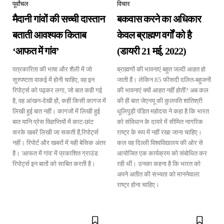
पूर्वांचल
विचार
मैदानी गांवों की सच्ची दास्तान
बकवास करने का अधिकार
बताती आवश्यक किताब
केवल ब्राह्मण वर्गों को है
‘आफत में गांव’
(डायरी 21 मई, 2022)
पत्रकारिता की भाषा और शैली में जो
ब्राह्मणों की भावनाएं बहुत जल्दी आहत हो
सुस्पष्टता वाकई में होनी चाहिए, वह इन
जाती हैं। लेकिन 85 फीसदी दलित-बहुजनों
रिपोर्ट्स को पढ़कर लगा, जो बात कही गई
की भावनाएं क्यों आहत नहीं होतीं? अब कल
है, वह आंखन-देखी हों, कहीं किसी कागज में
की ही बात जेएनयू की कुलपति शांतिश्री
लिखी हुई बात नहीं। कागजों में लिखी हुई
धूलिपुड़ी पंडित महोदया ने कहा है कि भारत
बात यानि प्रेस विज्ञप्तियों में काट-छांट
को संविधान के दायरे में सीमित नागरिक
करके खबरें लिखी जा सकती हैं,रिपोर्ट्स
राष्ट्र के रूप में नहीं रखा जाना चाहिए।
नहीं। रिपोर्ट और खबरों में यही बेसिक अंतर
कल वह दिल्ली विश्वविद्यालय की ओर से
है। 'आफत में गांव' में प्रकाशित ग्राउंड
आयोजित एक कार्यक्रम को संबोधित कर
रिपोर्ट्स इन बातों को साबित करती है।
रही थीं। उनका कहना है कि भारत को
अपने अतीत की सभ्यता को माननेवाला
राष्ट्र होना चाहिए।