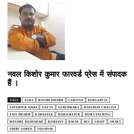
नवल किशोर कुमार फारवर्ड प्रेस में संपादक
हैं ।
TAGS
AGRA
BOUDH DHARM
CARAVAN
DURGAPUJA
FATEHPUR SIKRI
GEETA
GURUDWARA
HANUMAN CHALISA
JAIN DHARM
KARNATAK
MAHISHASUR
MOB LYNCHING
MYSORE DASHARAH
RAMAYAN
RAVAN
RSS
SHAIV
SHAKT
SHIBU SOREN
VAISHNAV