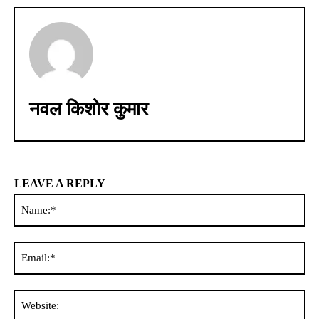
नवल किशोर कुमार
LEAVE A REPLY
Na
Ema
Web