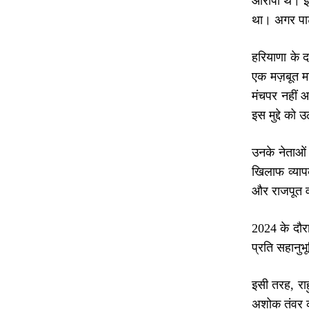
आरोपी थे। इस
था। अगर पार्
हरियाणा के 
एक मज़बूत मह
मंचपर नहीं 
इस मुद्दे को
उनके नेताओं
खिलाफ व्याप
और राजपूत व
2024 के दौरा
प्रति सहानुभ
इसी तरह, राह
अशोक तंवर क