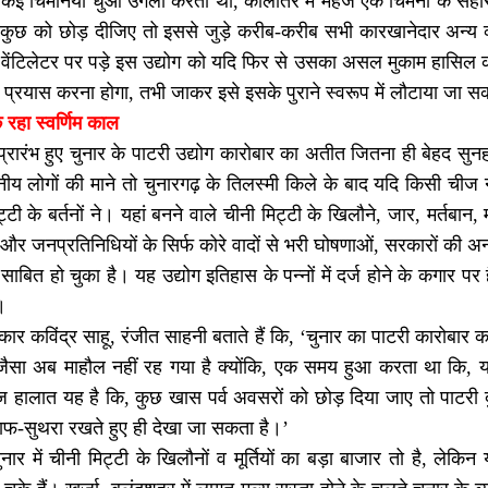
हां कई चिमनिया धुआं उगला करती थी, कालांतर में महज एक चिमनी के सहा
कुछ को छोड़ दीजिए तो इससे जुड़े करीब-करीब सभी कारखानेदार अन्य व्यव
, वेंटिलेटर पर पड़े इस उद्योग को यदि फिर से उसका असल मुकाम हासिल क
का प्रयास करना होगा, तभी जाकर इसे इसके पुराने स्वरूप में लौटाया जा स
 रहा स्वर्णिम काल
ं प्रारंभ हुए चुनार के पाटरी उद्योग कारोबार का अतीत जितना ही बेहद सुनह
नीय लोगों की माने तो चुनारगढ़ के तिलस्मी किले के बाद यदि किसी चीज न
्टी के बर्तनों ने। यहां बनने वाले चीनी मिट्टी के खिलौने, जार, मर्तबान,
और जनप्रतिनिधियों के सिर्फ कोरे वादों से भरी घोषणाओं, सरकारों की अनदे
ाबित हो चुका है। यह उद्योग इतिहास के पन्नों में दर्ज होने के कगार प
।
कार कविंद्र साहू, रंजीत साहनी बताते हैं कि, ‘चुनार का पाटरी कारोबार 
 जैसा अब माहौल नहीं रह गया है क्योंकि, एक समय हुआ करता था कि, यहां
 हालात यह है कि, कुछ खास पर्व अवसरों को छोड़ दिया जाए तो पाटरी 
साफ-सुथरा रखते हुए ही देखा जा सकता है।’
े चुनार में चीनी मिट्टी के खिलौनों व मूर्तियों का बड़ा बाजार तो है, ले