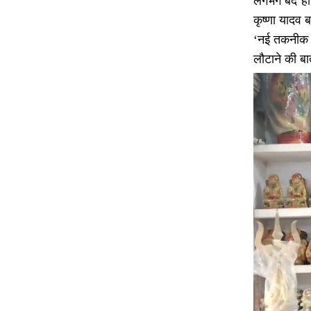
लगभग बंद हो च
कृष्णा यादव बत
‘नई तकनीक औ
लौटाने की बात