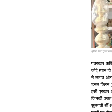
मूर्तियाँ बेचते कृष्ण याद
पत्रकार कविं
कोई ध्यान ही
ने लागत और ब
टनल क्लिन (
इसी प्रकार क
जिनकी वजह स
सुलगती थीं आ