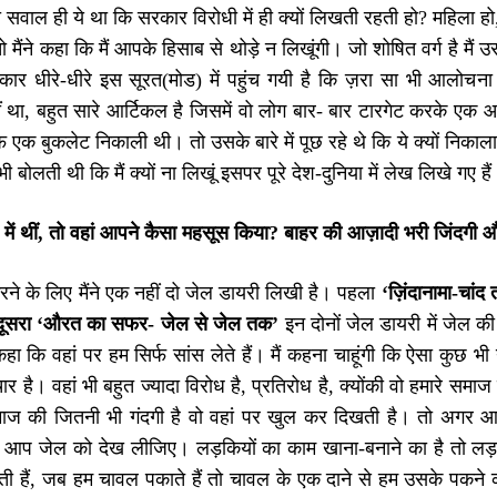
वाल ही ये था कि सरकार विरोधी में ही क्यों लिखती रहती हो? महिला हो, म
 मैंने कहा कि मैं आपके हिसाब से थोड़े न लिखूंगी। जो शोषित वर्ग है मै
ार धीरे-धीरे इस सूरत(मोड) में पहुंच गयी है कि ज़रा सा भी आलोचना ब
 था, बहुत सारे आर्टिकल है जिसमें वो लोग बार- बार टारगेट करके एक आर्
 एक बुकलेट निकाली थी। तो उसके बारे में पूछ रहे थे कि ये क्यों निक
भी बोलती थी कि मैं क्यों ना लिखूं इसपर पूरे देश-दुनिया में लेख लिखे गए हैं
ं थीं, तो वहां आपने कैसा महसूस किया
?
बाहर की आज़ादी भरी जिंदगी और
ने के लिए मैंने एक नहीं दो जेल डायरी लिखी है। पहला
‘
ज़िंदानामा-चांद 
ूसरा
‘
औरत का सफर- जेल से जेल तक
’
इन दोनों जेल डायरी में जेल की 
ा कि वहां पर हम सिर्फ सांस लेते हैं। मैं कहना चाहूंगी कि ऐसा कुछ भी 
 है। वहां भी बहुत ज्यादा विरोध है, प्रतिरोध है, क्योंकी वो हमारे समाज 
माज की जितनी भी गंदगी है वो वहां पर खुल कर दिखती है। तो अगर
 आप जेल को देख लीजिए। लड़कियों का काम खाना-बनाने का है तो लड़
 हैं, जब हम चावल पकाते हैं तो चावल के एक दाने से हम उसके पकने 