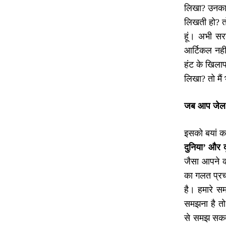
लिखा? उनका स
लिखती हो? तो
हूं। अभी सरक
आर्टिकल नहीं
हंट के खिलाफ
लिखा? तो मैं 
जब आप जेल मे
इसको बयां कर
दुनिया
’
और द
जैसा आपने कह
का गलत प्रचार
है। हमारे स
समझना है तो
से समझ सकती