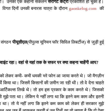
ित रही। उनका एक कहानी संकलन
सरोगेट कंट्री
प्रकाशित हो चुका है।
 विगत दिनों उनकी बनारस यात्रा के दौरान
gaonkelog.com
की
र संगठन
पीयूसीएल
(पीपुल्स यूनियन फॉर सिविल लिबर्टीज) से जुड़ी हुई
।
्वाइंट रहा। वहां से यहां तक के सफर पर क्या कहना चाहेंगी आप
?
जिसको लेकर कभी- कभी धमकी भरे फोन आ जाया करते थे। जो मैगज़ीन
वे किया था। जिसमें किसानों की ज़मीन जा रही थी। तो वे देना चाहते
आर्टिकल्स लिखे थे। तो हम इस प्रकार के काम करते थे। जिसको
 ये तो मुझे पता था। लेकिन ये नहीं लगा था कि इतने कम काम और इतनी
िखा था। तो ये नहीं लगा कि इतने कम काम को लेकर ही सरकार मुझे
, लेकिन अब जब मैं आकलन करती हूं उन दिनों का तो लगता है कि वो ऐसा