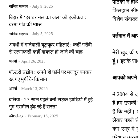
पाठकों ने ह
नाजिश महताब
-
July 9, 2025
फिलहाल सीम
बिहार में ‘हर घर नल का जल’ की हकीकत :
विशेष संवादद
बरमा गांव की प्यास
नाजिश महताब
-
July 5, 2025
वर्तमान में आप
अवधी में गानेवाली यूट्यूबर महिलाएं : कहीं गरीबी
से रस्साकसी कहीं वायरल हो जाने की चाह
मेरी खुद की 
हूं। इसके सा
अपर्णा
-
April 26, 2025
पॉल्ट्री उद्योग : अपने ही फॉर्म पर मजदूर बनकर
आपको अपने जी
रह गए मुर्गी के किसान
अपर्णा
-
March 13, 2025
मैं 2004 से
बलिया : 27 साल पहले बनी सड़क झाड़ियों में हुई
है हम उसकी त
गुम ग्रामीण ढूंढ रहे हैं रास्ता
हैं कि नही
कौशलेन्द्र
-
February 15, 2025
लेकर पहले से
कम उम्र में
परेशान करना 