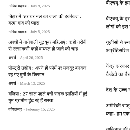
बीएचयू के इम
नाजिश महताब
-
July 9, 2025
बिहार में ‘हर घर नल का जल’ की हकीकत :
बीएचयू के ह
बरमा गांव की प्यास
लोगों को इस
नाजिश महताब
-
July 5, 2025
अवधी में गानेवाली यूट्यूबर महिलाएं : कहीं गरीबी
यूजीसी ने स्न
से रस्साकसी कहीं वायरल हो जाने की चाह
अप्रेंटिसशिप
अपर्णा
-
April 26, 2025
केंद्र सरकार 
पॉल्ट्री उद्योग : अपने ही फॉर्म पर मजदूर बनकर
कैडेटों का ब
रह गए मुर्गी के किसान
अपर्णा
-
March 13, 2025
देश के उच्च 
बलिया : 27 साल पहले बनी सड़क झाड़ियों में हुई
गुम ग्रामीण ढूंढ रहे हैं रास्ता
अमेरिकी राष
कौशलेन्द्र
-
February 15, 2025
कहा- हम एक 
तालिबान की अ