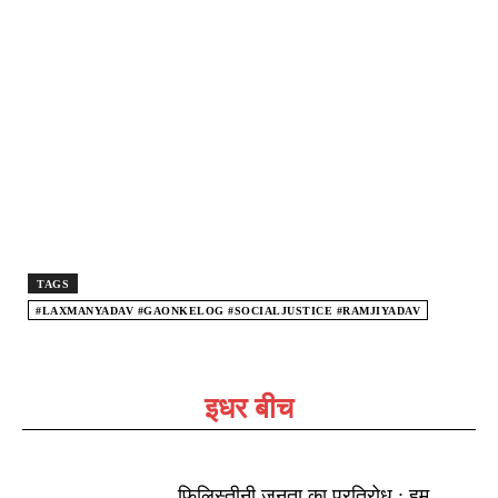
TAGS
#LAXMANYADAV #GAONKELOG #SOCIALJUSTICE #RAMJIYADAV
इधर बीच
फिलिस्तीनी जनता का प्रतिरोध : हम