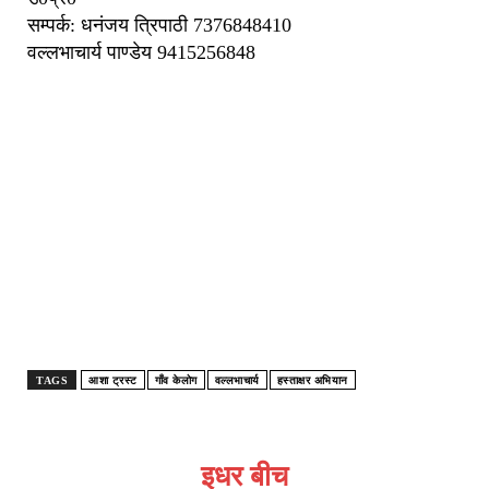
सम्पर्क: धनंजय त्रिपाठी 7376848410
वल्लभाचार्य पाण्डेय 9415256848
TAGS
आशा ट्रस्ट
गाँव केलोग
वल्लभाचार्य
हस्ताक्षर अभियान
इधर बीच