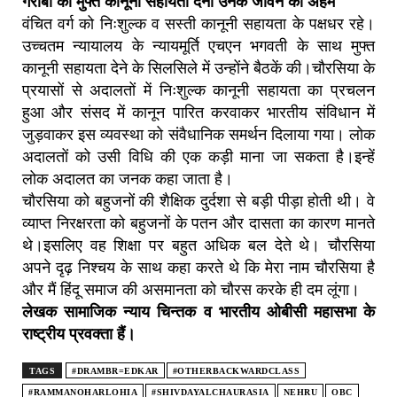
गरीबों को मुफ्त कानूनी सहायता देना उनके जीवन का अहम
वंचित वर्ग को निःशुल्क व सस्ती कानूनी सहायता के पक्षधर रहे।
उच्चतम न्यायालय के न्यायमूर्ति एचएन भगवती के साथ मुफ्त
कानूनी सहायता देने के सिलसिले में उन्होंने बैठकें की।चौरसिया के
प्रयासों से अदालतों में निःशुल्क कानूनी सहायता का प्रचलन
हुआ और संसद में कानून पारित करवाकर भारतीय संविधान में
जुड़वाकर इस व्यवस्था को संवैधानिक समर्थन दिलाया गया। लोक
अदालतों को उसी विधि की एक कड़ी माना जा सकता है।इन्हें
लोक अदालत का जनक कहा जाता है।
चौरसिया को बहुजनों की शैक्षिक दुर्दशा से बड़ी पीड़ा होती थी। वे
व्याप्त निरक्षरता को बहुजनों के पतन और दासता का कारण मानते
थे।इसलिए वह शिक्षा पर बहुत अधिक बल देते थे। चौरसिया
अपने दृढ़ निश्चय के साथ कहा करते थे कि मेरा नाम चौरसिया है
और मैं हिंदू समाज की असमानता को चौरस करके ही दम लूंगा।
लेखक सामाजिक न्याय चिन्तक व भारतीय ओबीसी महासभा के
राष्ट्रीय प्रवक्ता हैं।
TAGS
#DRAMBR=EDKAR
#OTHERBACKWARDCLASS
#RAMMANOHARLOHIA
#SHIVDAYALCHAURASIA
NEHRU
OBC