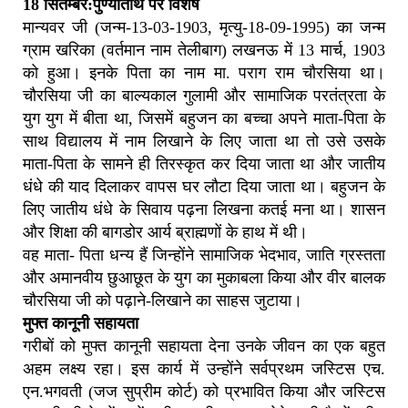
18 सितम्बर:पुण्यतिथि पर विशेष
मान्यवर जी (जन्म-13-03-1903, मृत्यु-18-09-
1995) का जन्म
ग्राम खरिका (वर्तमान नाम तेलीबाग) लखनऊ में 13 मार्च, 1903
को हुआ। इनके पिता का नाम मा. पराग राम चौरसिया था।
चौरसिया जी का बाल्यकाल गुलामी और सामाजिक परतंत्रता के
युग युग में बीता था, जिसमें बहुजन का बच्चा अपने माता-पिता के
साथ विद्यालय में नाम लिखाने के लिए जाता था तो उसे उसके
माता-पिता के सामने ही तिरस्कृत कर दिया जाता था और जातीय
धंधे की याद दिलाकर वापस घर लौटा दिया जाता था। बहुजन के
लिए जातीय धंधे के सिवाय पढ़ना लिखना कतई मना था। शासन
और शिक्षा की बागडोर आर्य ब्राह्मणों के हाथ में थी।
वह माता- पिता धन्य हैं जिन्होंने सामाजिक भेदभाव, जाति ग्रस्तता
और अमानवीय छुआछूत के युग का मुकाबला किया और वीर बालक
चौरसिया जी को पढ़ाने-लिखाने का साहस जुटाया।
मुफ्त कानूनी सहायता
गरीबों को मुफ्त कानूनी सहायता देना उनके जीवन का एक बहुत
अहम लक्ष्य रहा। इस कार्य में उन्होंने सर्वप्रथम जस्टिस एच.
एन.भगवती (जज सुप्रीम कोर्ट) को प्रभावित किया और जस्टिस