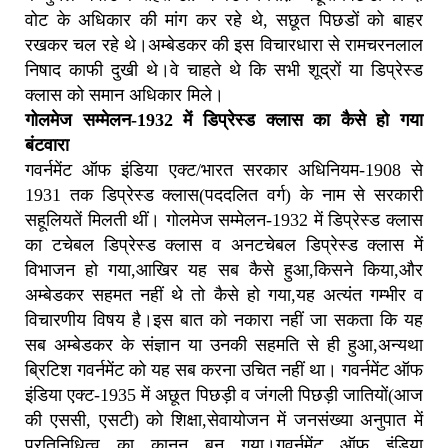
वोट के अधिकार की मांग कर रहे थे, सछूत पिछडों को बाहर
रखकर चल रहे थे।अम्बेडकर की इस विचारधारा से रामचरनलाल
निषाद काफी दुखी थे।वे चाहते थे कि सभी शूद्रों या डिप्रेस्ड
क्लास को समान अधिकार मिले।
गोलमेज सम्मेलन-1932 में डिप्रेस्ड क्लास का कैसे हो गया
बंटवारा
गवर्नमेंट ऑफ इंडिया एक्ट/भारत सरकार अधिनियम-1908 से
1931 तक डिप्रेस्ड क्लास(पददलित वर्ग) के नाम से सरकारी
सहूलियतें मिलती थीं। गोलमेज सम्मेलन-1932 में डिप्रेस्ड क्लास
का टचेबल डिप्रेस्ड क्लास व अनटचेबल डिप्रेस्ड क्लास में
विभाजन हो गया,आखिर यह सब कैसे हुआ,किसने किया,और
अम्बेडकर सहमत नहीं थे तो कैसे हो गया,यह अत्यंत गम्भीर व
विचारणीय विषय है।इस बात को नकारा नहीं जा सकता कि यह
सब अम्बेडकर के संज्ञान या उनकी सहमति से ही हुआ,अन्यथा
ब्रिटिश गवर्नमेंट को यह सब करना उचित नहीं था। गवर्नमेंट ऑफ
इंडिया एक्ट-1935 में अछूत पिछड़ी व जंगली पिछड़ी जातियों(आज
की एससी, एसटी) को शिक्षा,सेवायोजन में जनसंख्या अनुपात में
प्रतिनिधित्व का कानून बन गया।गवर्नमेंट ऑफ इंडिया