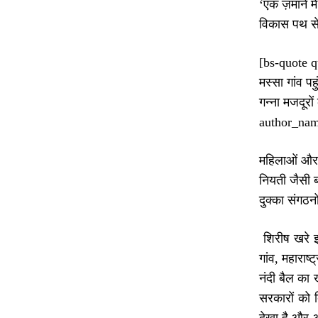
‘एक ज़माने म
विकास पथ से
[bs-quote qu
मस्सा गांव प
गन्ना मजदूरो
author_nam
महिलाओं और ब
नियती जैसी ब
दुक्का संगठन
शिरीष खरे इन
गांव, महाराष
नंदी बैल का
सरकारों को द