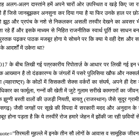
रह अलग-अलग दास्तांने हमें अपने चारों ओर उपस्थित व खड़े किए जा रहे
ी हैं जिसे जानबूझकर अनसुना कर दिया गया है या फिर उनके हाल पर छोड़ 
 को झूठ और प्रपंच के नशे से निकलकर असली तस्वीर देखने का अवसर भी
ा रहे हैं और इसके माध्यम से निहित राजनीतिक स्वार्थ पूर्ति का साधन 
 पुस्तक पढ़कर पाठक मजबूर होगा ये सोचने पर कि क्या ये वही देश और स
े आदर्शों में उकेरा था?
7 के बीच लिखी गई पत्रकारीय रिपोतार्ज़ के आधार पर लिखी गई इन सच्ची
्मिक आख्यान है तो दंडकारण्य के जंगलों में पसरे पुलिसिया खौफ और नक्स
ा (महाराष्ट्र) के कोठों में सिसकती सेक्स वर्करों का संघर्ष, अपने ही दे
िकार का फार्मूला, गन्नों की खेती में जुटे गुलाम सरीखे कामगारों का जीव
े झुग्गी बस्ती वालों की उजड़ी नियती, बायतु (राजस्थान) जैसे सुदूर ग्
ीसगढ़) जैसी जगहों पर सूखे की विपदा में सरकारी मदद और अनुदान के नाम
र होना पड़ता है कि ये तस्वीरें रोज हमारे जेहन में झोंकी जा रही छवियों स
ote=”तिरमली मुहल्ले में इनके तीन सौ लोगों के आवास व सामूहिक जीवन क