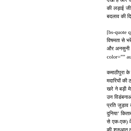
देखा है और आ
की लड़ाई जी
बदलाव की दि
[bs-quote qu
विषमता से भर
और अनसुनी आ
color=”” a
कमाठीपुरा के
मदारियों की 
खरे ने बड़ी
उन विडंबनाओ
प्रति जुड़ाव
दुनिया’ किताब
से एक-एक) के
की शुरुआत त