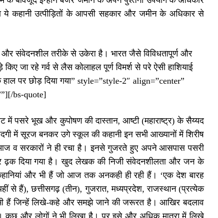
तम के बावजूद इन्होंने बंजर जमीन के अपने पुश्तैनी उपयोग के अधिकार
्या ये कहानी उत्पीड़ितों के आपसी सहकार और जमीन के अधिकार से
क और संवेदनशील तरीके से उकेरा है। भारत जैसे विविधतापूर्ण और
किए जा रहे गर्व से लैस कोलाहल पूर्ण विमर्श से परे ऐसी हाशियाई
े हाल पर छोड़ दिया गया” style=”style-2″ align=”center”
”][/bs-quote]
ट में पसरे भूख और कुपोषण की दास्तान, आष्टी (महाराष्ट्र) के सैय्यद
िंदगी में सूरज बनकर उगे स्कूल की कहानी इन सभी आख्यानों में शिरीष
 समाज व सरकारों ने ही रचा है। इनसे गुजरते हुए अपने आसपास पसरी
कर ढ़क दिया गया है। खुद लेखक की निजी संवेदनशीलता और जन के
ी कहानियां और भी हैं जो आज तक अनकही ही रही हैं। ‘एक देश बारह
हीं से हैं), छत्तीसगढ़ (तीन), गुजरात, मध्यप्रदेश, राजस्थान (प्रत्येक
र भी हैं जिन्हें लिखे-कहे और समझे जाने की जरूरत है। आखिर बदलाव
 कुछ और लोगों ने भी लिखा है। पर इसे और अधिक मात्रा में लिखे