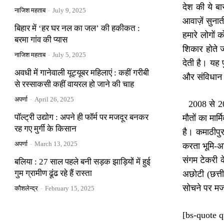
देश की ये बा
नाजिश महताब
-
July 9, 2025
आवाज़ें सुनात
बिहार में ‘हर घर नल का जल’ की हकीकत :
हमारे लोगों
बरमा गांव की प्यास
शिकार होते ज
नाजिश महताब
-
July 5, 2025
देती है। यह
अवधी में गानेवाली यूट्यूबर महिलाएं : कहीं गरीबी
और संविधान क
से रस्साकसी कहीं वायरल हो जाने की चाह
अपर्णा
-
April 26, 2025
2008 से 201
पॉल्ट्री उद्योग : अपने ही फॉर्म पर मजदूर बनकर
मौतों का मार
रह गए मुर्गी के किसान
है। कमाठीपुर
अपर्णा
-
March 13, 2025
करता भूमि-अध
संगम टेकरी क
बलिया : 27 साल पहले बनी सड़क झाड़ियों में हुई
गुम ग्रामीण ढूंढ रहे हैं रास्ता
अछोटी (छत्त
सोचने पर मजबू
कौशलेन्द्र
-
February 15, 2025
[bs-quote qu