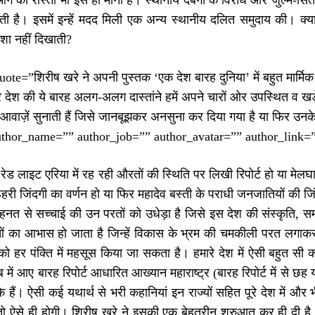
गे का रास्ता भी इसे ही माना है। स्थानीय दबंगों के विरोध और जुल्म-सि
ती है। इसमें इन्हें मदद मिली एक अन्य स्थानीय दलित समुदाय की। क
शा नहीं दिखाती?
ote=”शिरीष खरे ने अपनी पुस्तक ‘एक देश बारह दुनिया’ में बहुत मार्मि
े देश की ये बारह अलग-अलग दास्तांने हमें अपने चारों ओर उपस्थित व खड़े 
वाज़ें सुनाती हैं जिसे जानबूझकर अनसुना कर दिया गया है या फिर उनक
uthor_name=”” author_job=”” author_avatar=”” author_link=”
 रेड लाइट एरिया में रह रही औरतों की स्थिति पर लिखी रिपोर्ट हो या मेलघा
ठहरी जिंदगी का वर्णन हो या फिर महादेव बस्ती के पराधी जनजातियों की ज
 मेहनत से सच्चाई की उन परतों को उधेड़ा है जिसे इस देश की संस्कृति,
ं का आभास हो जाता है जिन्हें विकास के भ्रम की चमकीली परत लगा
 को हर पंक्ति में महसूस किया जा सकता है। हमारे देश में ऐसी बहुत स
 में आए बारह रिपोर्ट आधारित आख्यान महाराष्ट्र (बारह रिपोर्ट में से छह य
 हैं। ऐसी कई यथार्थ से भरी कहानियां इन राज्यों सहित पूरे देश में औ
ो ऐसे ही होगी। शिरीष खरे ने इसकी एक बेहतरीन शुरुआत कर ही दी है।