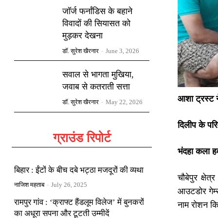
जॉर्ज फर्नांडिस के बहाने
विवादों की सियासत को
मुड़कर देखना
डॉ. सुरेश खैरनार
-
June 3, 2026
सवाल से भागता मुखिया,
जवाब से कतराती सत्ता
आशा ट्रस्ट न
डॉ. सुरेश खैरनार
-
May 22, 2026
दिलीप के परिव
ग्राउंड रिपोर्ट
भंदहा कला ह
बिहार : ईंटों के बीच दबे भट्ठा मजदूरों की व्यथा
चौबेपुर क्षे
नाजिश महताब
-
July 26, 2025
आउटडोर गेम्स
रामपुर गांव : ‘क्राफ्ट हैंडलूम विलेज’ में बुनकरों
नाम रोशन क
का अधूरा सपना और टूटती उम्मीदें