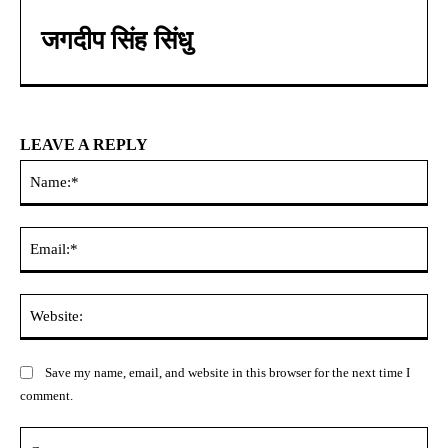
जगदीप सिंह सिंधु
LEAVE A REPLY
Na
Ema
Web
Save my name, email, and website in this browser for the next time I
comment.