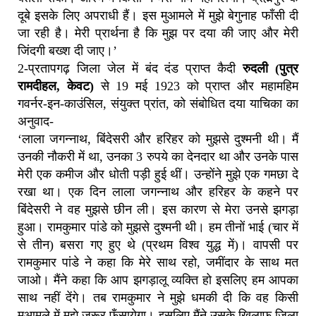
दूबे इसके लिए अपराधी हैं। इस मुआमले में मुझे बेगुनाह फाँसी दी
जा रही है। मेरी प्रार्थना है कि मुझ पर दया की जाए और मेरी
जिंदगी बख्श दी जाए।’
2-प्रतापगढ़ जिला जेल में बंद दंड प्राप्त कैदी
रुदली (पुत्र
रामदीहल, केवट)
से 19 मई 1923 को प्राप्त और महामहिम
गवर्नर-इन-काउंसिल, संयुक्त प्रांत, को संबोधित दया याचिका का
अनुवाद-
‘लाला जगन्नाथ, बिंदेसरी और हरिहर को मुझसे दुश्मनी थी। मैं
उनकी नौकरी में था, उनका 3 रुपये का देनदार था और उनके पास
मेरी एक कमीज और धोती पड़ी हुई थीं। उन्होंने मुझे एक गमछा दे
रखा था। एक दिन लाला जगन्नाथ और हरिहर के कहने पर
बिंदेसरी ने वह मुझसे छीन ली। इस कारण से मेरा उनसे झगड़ा
हुआ। रामकुमार पांडे को मुझसे दुश्मनी थी। हम तीनों भाई (चार में
से तीन) बसरा गए हुए थे (प्रथम विश्व युद्ध में)। वापसी पर
रामकुमार पांडे ने कहा कि मेरे साथ रहो, जमींदार के साथ मत
जाओ। मैंने कहा कि आप झगड़ालू व्यक्ति हो इसलिए हम आपका
साथ नहीं देंगे। तब रामकुमार ने मुझे धमकी दी कि वह किसी
मुआमले में मुझे जरूर फँसायेगा। इसलिए मैंने उसके खिलाफ जिला