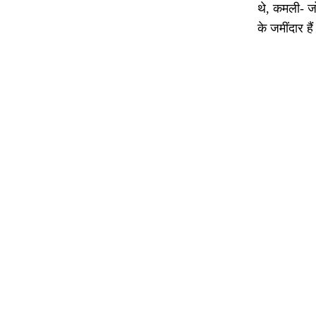
थे, कमली- जो
के जमींदार है