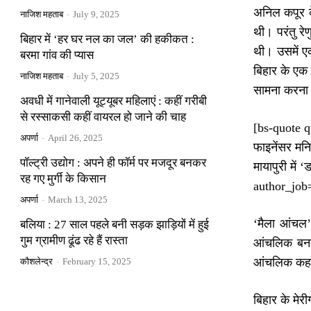
अनिल कपूर के
नाजिश महताब
-
July 9, 2025
थी। परंतु र
बिहार में ‘हर घर नल का जल’ की हकीकत :
थी। उसमें ए
बरमा गांव की प्यास
बिहार के एक 
नाजिश महताब
-
July 5, 2025
सामना करना 
अवधी में गानेवाली यूट्यूबर महिलाएं : कहीं गरीबी
से रस्साकसी कहीं वायरल हो जाने की चाह
[bs-quote qu
अपर्णा
-
April 26, 2025
फाइनेंसर मनि
पॉल्ट्री उद्योग : अपने ही फॉर्म पर मजदूर बनकर
मायापुरी में
रह गए मुर्गी के किसान
author_job
अपर्णा
-
March 13, 2025
‘मैला आंचल’
बलिया : 27 साल पहले बनी सड़क झाड़ियों में हुई
गुम ग्रामीण ढूंढ रहे हैं रास्ता
आंचलिक बनता
आंचलिक कहा
कौशलेन्द्र
-
February 15, 2025
बिहार के मेर