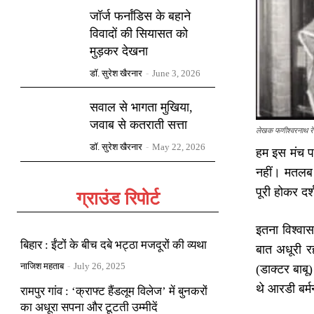
जॉर्ज फर्नांडिस के बहाने
विवादों की सियासत को
मुड़कर देखना
डॉ. सुरेश खैरनार
-
June 3, 2026
सवाल से भागता मुखिया,
जवाब से कतराती सत्ता
लेखक फणीश्वरनाथ रेणु
डॉ. सुरेश खैरनार
-
May 22, 2026
हम इस मंच पर
नहीं। मतलब 
पूरी होकर दर
ग्राउंड रिपोर्ट
इतना विश्वा
बिहार : ईंटों के बीच दबे भट्ठा मजदूरों की व्यथा
बात अधूरी 
नाजिश महताब
-
July 26, 2025
(डाक्टर बाबू
थे आरडी बर्म
रामपुर गांव : ‘क्राफ्ट हैंडलूम विलेज’ में बुनकरों
का अधूरा सपना और टूटती उम्मीदें