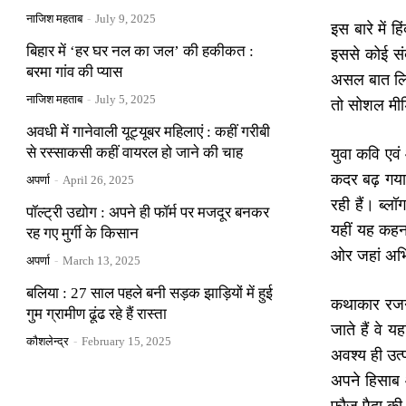
नाजिश महताब
-
July 9, 2025
इस बारे में 
बिहार में ‘हर घर नल का जल’ की हकीकत :
इससे कोई संब
बरमा गांव की प्यास
असल बात लिखे
नाजिश महताब
-
July 5, 2025
तो सोशल मीड
अवधी में गानेवाली यूट्यूबर महिलाएं : कहीं गरीबी
से रस्साकसी कहीं वायरल हो जाने की चाह
युवा कवि एव
कदर बढ़ गया 
अपर्णा
-
April 26, 2025
रही हैं। ब्ल
पॉल्ट्री उद्योग : अपने ही फॉर्म पर मजदूर बनकर
यहीं यह कहन
रह गए मुर्गी के किसान
ओर जहां अभिव
अपर्णा
-
March 13, 2025
बलिया : 27 साल पहले बनी सड़क झाड़ियों में हुई
कथाकार रजनी
गुम ग्रामीण ढूंढ रहे हैं रास्ता
जाते हैं वे य
कौशलेन्द्र
-
February 15, 2025
अवश्य ही उत्
अपने हिसाब 