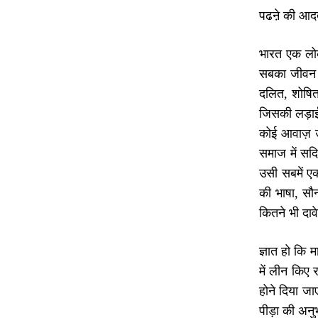
पढऩे की आदत
भारत एक लोकत
सबका जीवन सम
दलित, शोषित,
जिसकी लड़ाई 
कोई आवाज़ उठ
समाज में सदि
उसी सबमें एक
की भाषा, सौन
कितने भी दावे
ज्ञात हो कि 
में लीन किए 
होने दिया ज
पीड़ा की अनु