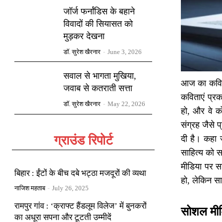
जॉर्ज फर्नांडिस के बहाने
विवादों की सियासत को
मुड़कर देखना
डॉ. सुरेश खैरनार
-
June 3, 2026
सवाल से भागता मुखिया,
आज का कवि लि
जवाब से कतराती सत्ता
कविताएं प्र
डॉ. सुरेश खैरनार
-
May 22, 2026
हो, और वे क
संग्रह जैसे
ग्राउंड रिपोर्ट
दी है। कहा 
साहित्य को स
मीडिया पर सक
बिहार : ईंटों के बीच दबे भट्ठा मजदूरों की व्यथा
हो, लेकिन सा
नाजिश महताब
-
July 26, 2025
रामपुर गांव : ‘क्राफ्ट हैंडलूम विलेज’ में बुनकरों
सोशल मीडि
का अधूरा सपना और टूटती उम्मीदें