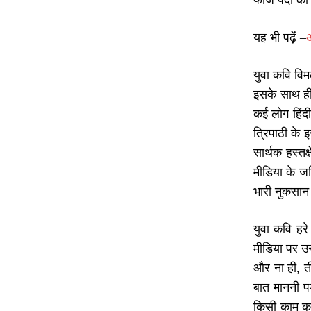
फौज पैदा की 
यह भी पढ़ें –
अ
युवा कवि विम
इसके साथ ही 
कई लोग हिंदी
त्रिपाठी के
सार्थक हस्तक
मीडिया के जर
भारी नुकसान 
युवा कवि हर
मीडिया पर उ
और ना ही, त
बात माननी पड
किसी काम का