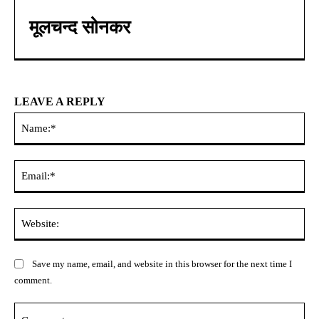
मूलचन्द सोनकर
LEAVE A REPLY
Na
Ema
Web
Save my name, email, and website in this browser for the next time I
comment.