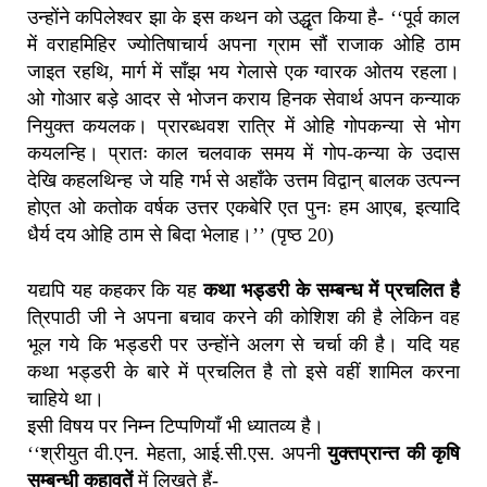
उन्होंने कपिलेश्वर झा के इस कथन को उद्धृत किया है- ‘‘पूर्व काल
में वराहमिहिर ज्योतिषाचार्य अपना ग्राम सौं राजाक ओहि ठाम
जाइत रहथि, मार्ग में साँझ भय गेलासे एक ग्वारक ओतय रहला।
ओ गोआर बड़े आदर से भोजन कराय हिनक सेवार्थ अपन कन्याक
नियुक्त कयलक। प्रारब्धवश रात्रि में ओहि गोपकन्या से भोग
कयलन्हि। प्रातः काल चलवाक समय में गोप-कन्या के उदास
देखि कहलथिन्ह जे यहि गर्भ से अहाँके उत्तम विद्वान् बालक उत्पन्न
होएत ओ कतोक वर्षक उत्तर एकबेरि एत पुनः हम आएब, इत्यादि
धैर्य दय ओहि ठाम से बिदा भेलाह।’’ (पृष्ठ 20)
यद्यपि यह कहकर कि यह
कथा भड्डरी के सम्बन्ध में प्रचलित है
त्रिपाठी जी ने अपना बचाव करने की कोशिश की है लेकिन वह
भूल गये कि भड्डरी पर उन्होंने अलग से चर्चा की है। यदि यह
कथा भड्डरी के बारे में प्रचलित है तो इसे वहीं शामिल करना
चाहिये था।
इसी विषय पर निम्न टिप्पणियाँ भी ध्यातव्य है।
‘‘श्रीयुत वी.एन. मेहता, आई.सी.एस. अपनी
युक्तप्रान्त की कृषि
सम्बन्धी कहावतें
में लिखते हैं-