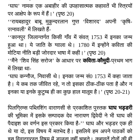
‘घाघ’ नामक एक अबाहीर की उपहासात्मक कहावतें भी स्त्रियों
पर आक्षेप के रूप में हैं।’ (पृष्ठ 20)
‘‘रायबहादुर बाबू मुकुन्दरलान गुप्त ‘विशारद’ अपनी ‘कृषि-
रत्नावली’ में लिखते हैं-
‘‘कानपुर जिलान्तर्गत किसी गाँव में संवत् 1753 में इनका जन्म
हुआ था। ये जाति के ग्वाला थे। 1780 में इन्होंने कविता की
मोटिया नीति बड़ी जोरदार भाषा में कही।’ (पृष्ठ 20)
‘‘मैंने ‘शिव सिंह सरोज’ के आधार पर
कविता-कौमुदी
-प्रथम भाग
में लिखा था-
‘घाघ कन्नौज, निवासी थे। इनका जन्म सं0 1753 में कहा जाता
है। ये कब तक जीवित रहे, न तो इसका ठीक-ठीक पता है और न
इनका या इनके कुटुम्ब ही का कुछ हाल मालूम है।’ (पृष्ठ 20-21)
पिलग्रिम्स पब्लिशिंग वाराणसी से प्रकाशित पुस्तक
घाघ भड्डरी
की भूमिका में इसके सम्पादक देव नारायण द्विवेदी ने भी घाघ की
पैदाइश का वर्णन इस प्रकार किया है-’’ घाघ और भड्डर एक ही
थे या दो, इस विषय में मतभेद है। इसलिये हम अपने पाठकों को
इस विवादग्रस्त विषय में डालना नहीं चाहते। कहावतें दोनों की ही