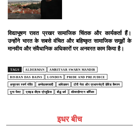
विद्याभूषण रावत प्रखर सामाजिक चिंतक और कार्यकर्ता हैं।
उन्होंने भारत के सबसे वंचित और बहिष्कृत सामाजिक समूहों के
मानवीय और संवैधानिक अधिकारों पर अनवरत काम किया है।
TAGS
ALDERMAN
AMRITSAR SWARN MANDIR
BISHAN DAS BAINS
LONDON
PRIDE AND PREJUDICE
अमृतसर स्वर्ण मंदिर
अम्बेडकरवादी
आंबेडकर
टोरी नेता और प्रधानमंत्री डेविड कैमरन
पूना पैक्ट
प्राइड वीएस प्रेजुडिस
बौद्ध धर्म
वॉल्वरहैम्प्टन बर्मिंघम
इधर बीच