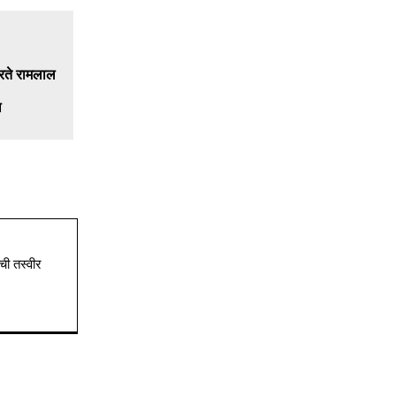
ल
ची तस्वीर