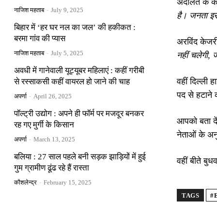
अदालत के कोर
नाजिश महताब
-
July 9, 2025
है। जनता इ
बिहार में ‘हर घर नल का जल’ की हकीकत :
बरमा गांव की प्यास
अरविंद केजरी
नाजिश महताब
-
July 5, 2025
नहीं चलेगी,
अवधी में गानेवाली यूट्यूबर महिलाएं : कहीं गरीबी
वहीं दिल्ली 
से रस्साकसी कहीं वायरल हो जाने की चाह
पद से हटाने
अपर्णा
-
April 26, 2025
पॉल्ट्री उद्योग : अपने ही फॉर्म पर मजदूर बनकर
आपको बता दें
रह गए मुर्गी के किसान
नेताओं के अ
अपर्णा
-
March 13, 2025
बलिया : 27 साल पहले बनी सड़क झाड़ियों में हुई
वहीं बीते बु
गुम ग्रामीण ढूंढ रहे हैं रास्ता
कौशलेन्द्र
-
February 15, 2025
TAGS
#