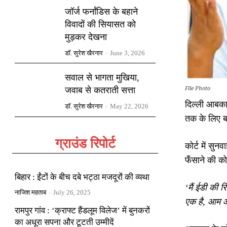
जॉर्ज फर्नांडिस के बहाने
विवादों की सियासत को
मुड़कर देखना
डॉ. सुरेश खैरनार
-
June 3, 2026
सवाल से भागता मुखिया,
File Photo
जवाब से कतराती सत्ता
दिल्ली आबकार
डॉ. सुरेश खैरनार
-
May 22, 2026
तक के लिए ब
ग्राउंड रिपोर्ट
कोर्ट में सु
फँसाने की क
बिहार : ईंटों के बीच दबे भट्ठा मजदूरों की व्यथा
‘मैं ईडी की र
नाजिश महताब
-
July 26, 2025
एक है, आम आ
रामपुर गांव : ‘क्राफ्ट हैंडलूम विलेज’ में बुनकरों
का अधूरा सपना और टूटती उम्मीदें