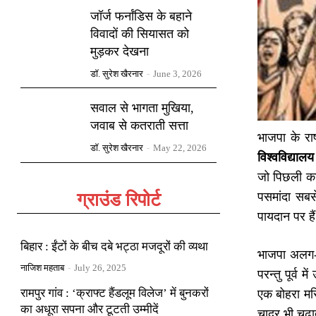
जॉर्ज फर्नांडिस के बहाने
विवादों की सियासत को
मुड़कर देखना
डॉ. सुरेश खैरनार
-
June 3, 2026
सवाल से भागता मुखिया,
जवाब से कतराती सत्ता
भाजपा के राष
डॉ. सुरेश खैरनार
-
May 22, 2026
विश्वविद्यालय
जो पिछली कार
ग्राउंड रिपोर्ट
पसमांदा सबस
पायदान पर है
बिहार : ईंटों के बीच दबे भट्ठा मजदूरों की व्यथा
भाजपा अलग-अ
नाजिश महताब
-
July 26, 2025
परन्तु पूर्व
रामपुर गांव : ‘क्राफ्ट हैंडलूम विलेज’ में बुनकरों
एक बोहरा मस्
का अधूरा सपना और टूटती उम्मीदें
चादर भी चढ़ाते