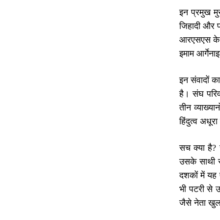
इन प्रमुख म
जिहादी और पा
आरएसएस के प्
इमाम आर्गेना
इन संवादों क
है। संघ परिव
तीन व्याख्य
हिंदुत्व अधूर
सच क्या है?
उसके साथी स
दशकों में य
भी पटरी से उत
जैसे नेता खु