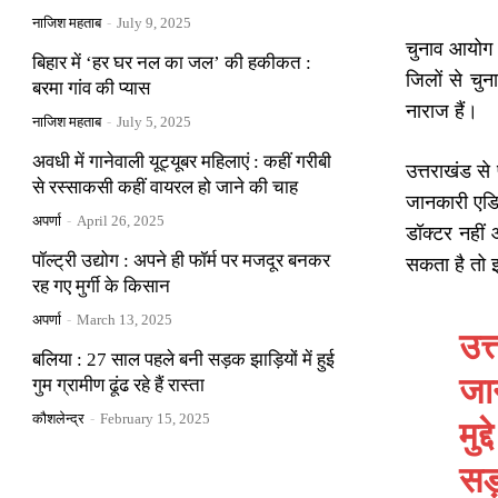
नाजिश महताब
-
July 9, 2025
चुनाव आयोग क
बिहार में ‘हर घर नल का जल’ की हकीकत :
जिलों से चुना
बरमा गांव की प्यास
नाराज हैं।
नाजिश महताब
-
July 5, 2025
अवधी में गानेवाली यूट्यूबर महिलाएं : कहीं गरीबी
उत्तराखंड से
से रस्साकसी कहीं वायरल हो जाने की चाह
जानकारी एडिश
अपर्णा
-
April 26, 2025
डॉक्टर नहीं
पॉल्ट्री उद्योग : अपने ही फॉर्म पर मजदूर बनकर
सकता है तो इ
रह गए मुर्गी के किसान
अपर्णा
-
March 13, 2025
उत्
बलिया : 27 साल पहले बनी सड़क झाड़ियों में हुई
जा
गुम ग्रामीण ढूंढ रहे हैं रास्ता
कौशलेन्द्र
-
February 15, 2025
मुद
सड़