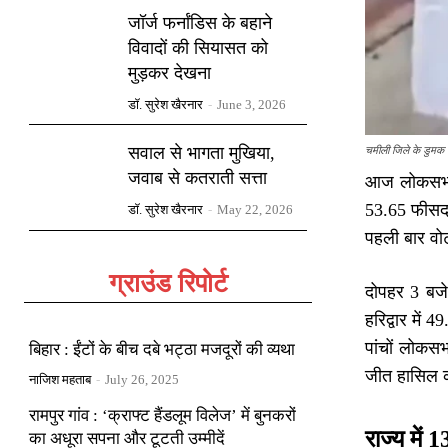
जॉर्ज फर्नांडिस के बहाने
विवादों की सियासत को
मुड़कर देखना
डॉ. सुरेश खैरनार
-
June 3, 2026
चमीली जिले के डुमक ग
सवाल से भागता मुखिया,
जवाब से कतराती सत्ता
आज लोकसभा च
53.65 फीसद म
डॉ. सुरेश खैरनार
-
May 22, 2026
पहली बार वोट
ग्राउंड रिपोर्ट
दोपहर 3 बजे
हरिद्वार में
पांचों लोकस
बिहार : ईंटों के बीच दबे भट्ठा मजदूरों की व्यथा
जीत हासिल 
नाजिश महताब
-
July 26, 2025
रामपुर गांव : ‘क्राफ्ट हैंडलूम विलेज’ में बुनकरों
राज्य में 
का अधूरा सपना और टूटती उम्मीदें