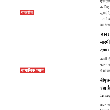
एक तरफ
के लिए
राष्ट्रीय
लुभाएंग
उठाने 
का तीस
BHU म
मारपी
April 1
काशी हि
फाइनल 
सामाजिक न्याय
में ही 
बीएच
रहा ह
Januar
वाराणसी