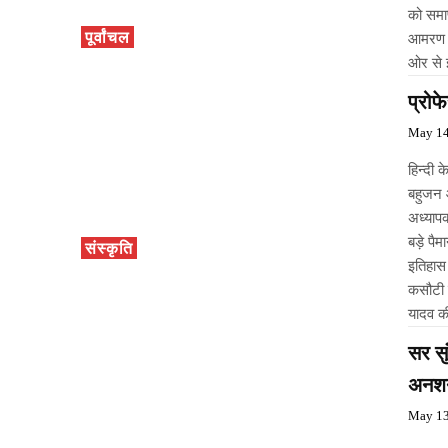
को समाप्त करने की मांग क
पूर्वांचल
आमरण अ
ओर से इ
प्रोफ
May 14
हिन्दी 
बहुजन 
अध्यापक
बड़े पैम
संस्कृति
इतिहास
कसौटी प
यादव की
सर स
अनशन 
May 13