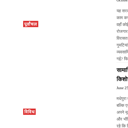
Octobe
यह सरक
काम कर
पूर्वांचल
वहाँ क
रोजगार 
विरासत
गुमटिया
व्यवसाय
गई? फि
सामाज
किशो
June 2
मधेपुरा
बल्कि ए
विविध
अपने मू
और भौत
रहे कि 