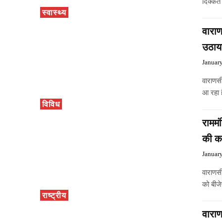
दिक्कते
स्वास्थ्य
वाराण
उठाया
Januar
वाराणस
आ रहा 
विविध
राममं
की कठ
Januar
वाराणसी
को बीजे
राष्ट्रीय
वाराण