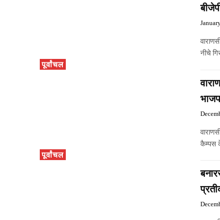
बीजेप
Januar
वाराणस
नीचे गि
पूर्वांचल
वाराण
भाजप
Decemb
वाराणसी
कैम्पस 
पूर्वांचल
बनारस
प्रती
Decemb