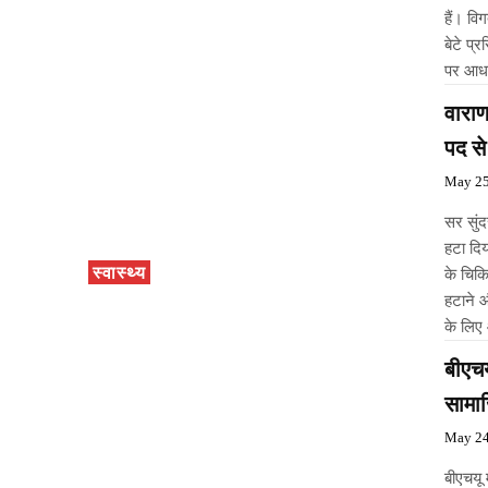
हैं। वि
बेटे प्
पर आधा
वारा
पद से
May 25
सर सुंद
हटा दि
स्वास्थ्य
के चिकित्सा अधिकारी डॉ के के गुप्ता द्वारा किए गए भ्रष्टाचार के कारण उन्हें पद से
हटाने औ
के लिए
बीएच
सामाज
May 24
बीएचयू में विगत दो सप्ताह से अस्पताल में व्याप्त विभिन्न अनियमित