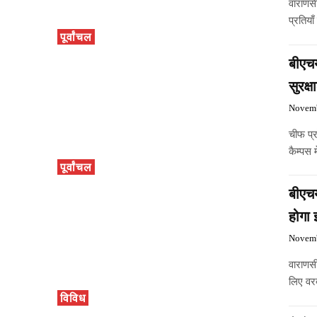
वाराणसी
प्रतिया
पूर्वांचल
बीएचय
सुरक्ष
Novemb
चीफ प्
कैम्पस 
पूर्वांचल
बीएचय
होगा
Novemb
वाराणसी
लिए वर
विविध